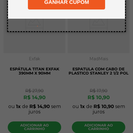
GANHAR CUPOM
8
º
mdf a4
9
º
pinus
10
º
carpete
.
Exfak
MadMais
ESPÁTULA TITAN EXFAK
ESPATULA COM CABO DE
390MM X 90MM
PLASTICO STANLEY 2 1/2 POL
R$
27
,
90
R$
17
,
90
R$
14
,
90
R$
10
,
90
ou
1
de
R$
14
,
90
sem
ou
1
de
R$
10
,
90
sem
juros
juros
ADICIONAR AO
ADICIONAR AO
CARRINHO
CARRINHO