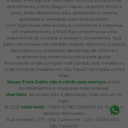
A Bagu Mais agora é Mad Mais! Todos os produtos de
revestimento, como Bagum napas, carpetes, forros e
pisos, estão disponíveis aqui, garantindo a mesma
qualidade e variedade para seus projetos.
Com lojas físicas, televendas, e-commerce e presença
em marketplaces, a Mad Mais proporciona uma
experiência de compra acessível e conveniente. Seja
para criar móveis sob medida, realizar reformas, projetos
decorativos ou solucionar demandas de elétrica e
acabamentos, estamos prontos para ajudar.
Procurando onde comprar mdf cortado sob medida ou
onde comprar madeira em São Paulo? Vem para a Mad
Mais
Nosso Frete Grátis não é válido para serviços
(corte,
bordeamentos e maquinas estacionárias).
Mad Mais
: da construção à decoração, tudo em um só
lugar.
© 2026
MAD MAIS
- CNPJ 10.785.708/0001-59. Todos os
direitos reservados.
Rua Amadeu, 277 - Vila Guilherme - CEP: 02064-050 -
São Paulo/SP