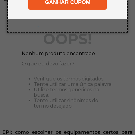
GANHAR CUPOM
8
º
mdf a4
9
º
pinus
10
º
mdf cru
.
OOPS!
Nenhum produto encontrado
O que eu devo fazer?
Verifique os termos digitados.
Tente utilizar uma única palavra.
Utilize termos genéricos na
busca.
Tente utilizar sinônimos do
termo desejado.
EPI: como escolher os equipamentos certos para