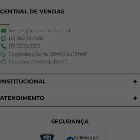
CENTRAL DE VENDAS
vendas@madmais.com.br
(11) 96336-1585
(11) 5555-3318
Segunda a Sexta 08h00 às 18h00
Sábados 08h00 às 12h00
INSTITUCIONAL
Quem Somos
Nossas Lojas
ATENDIMENTO
Trabalhe Conosco
Política de Privacidade
Programa de Cashback
Formas de Pagamento
Sustentabilidade
Trocas e Devoluções
SEGURANÇA
Política de Entrega
Regras de Promoções
Verificada por