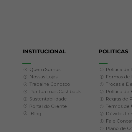
INSTITUCIONAL
POLITICAS
Quem Somos
Política de
Nossas Lojas
Formas de
Trabalhe Conosco
Trocas e D
Pontua mais Cashback
Política de
Sustentabilidade
Regras de 
Portal do Cliente
Termos de 
Blog
Dúvidas Fr
Fale Conos
Plano de C