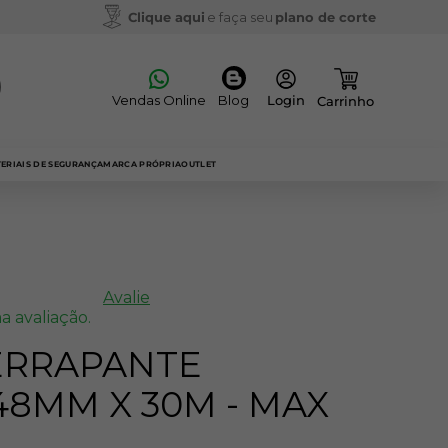
Clique aqui
e faça seu
plano de corte
Vendas Online
Blog
ERIAIS DE SEGURANÇA
MARCA PRÓPRIA
OUTLET
Avalie
a avaliação.
DERRAPANTE
48MM X 30M - MAX