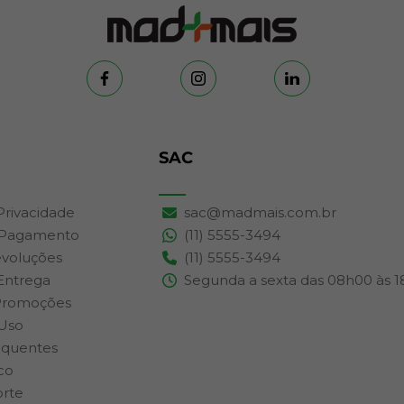
SAC
 Privacidade
sac@madmais.com.br
 Pagamento
(11) 5555-3494
evoluções
(11) 5555-3494
 Entrega
Segunda a sexta das 08h00 às 
Promoções
Uso
equentes
co
orte