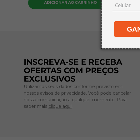
ADICIONAR AO CARRINHO
A
GA
INSCREVA-SE E RECEBA
OFERTAS COM PREÇOS
EXCLUSIVOS
Utilizamos seus dados conforme previsto em
nossos avisos de privacidade. Você pode cancelar
nossa comunicação a qualquer momento. Para
saber mais
clique aqui
.