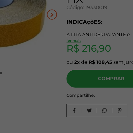
Código
:
19330019
10
º
carpete
INDICAçõES:
A FITA ANTIDERRAPANTE é
TRáFEGO DE PESSOAS, POD
ler mais
R$
216
,
90
CORREDORES, SAíDAS/ENTR
EMPRESAS E PARA ORIENTAR
AO DESGASTE DE PISADAS, 
ou
2
de
R$
108
,
45
sem jur
GARANTINDO MAIOR ECON
COMPRAR
CARACTERíSTICAS DO 
-MEDIDAS: 48MM X 30M
Compartilhe:
-ANTIDERRAPANTE
-IMPERMEáVEL
-ALTA RESISTêNCIA E DURA