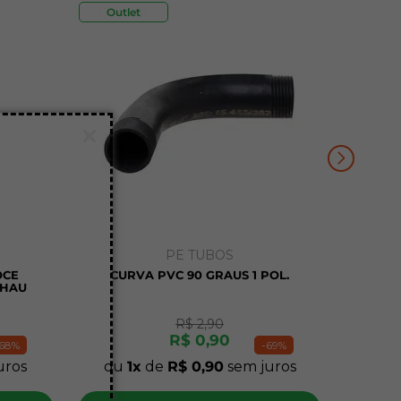
Frete 48h
Outlet
PE TUBOS
OCE
CURVA PVC 90 GRAUS 1 POL.
EHAU
R$
2
,
90
R$
0
,
90
68%
-
69%
uros
ou
1
de
R$
0
,
90
sem juros