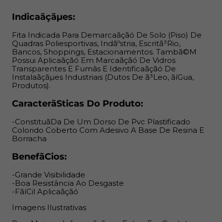
Imagens Ilustrativas
Indicaãçãµes:
Para Maiores Informaãçãµes, Entrar Em Contato
Fita Indicada Para Demarcaãçãó De Solo (Piso) De
Quadras Poliesportivas, Indãºstria, Escritã³Rio,
Conosco.
Bancos, Shoppings, Estacionamentos. Tambã©M
Possui Aplicaãçãó Em Marcaãçãó De Vidros
Transparentes E Fumâs E Identificaãçãó De
Instalaãçãµes Industriais (Dutos De ã³Leo, ãíGua,
Produtos).
Caracterã­Sticas Do Produto:
-Constituã­Da De Um Dorso De Pvc Plastificado
Colorido Coberto Com Adesivo A Base De Resina E
Borracha
Benefã­Cios:
-Grande Visibilidade
-Boa Resistância Ao Desgaste
-FãíCil Aplicaãçãó
Imagens Ilustrativas