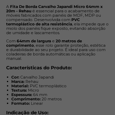
Comprimento:
20 metros
Formato:
Linear
A
Fita De Borda Carvalho Japandi Micro 64mm x
20m - Rehau
é essencial para o acabamento de
móveis fabricados com painéis de MDF, MDP ou
Indicação de Uso:
compensado. Desenvolvida com
PVC
termoplástico de alta resistência
, ela impede que o
Acabamento de móveis residenciais, comerciais ou
miolo dos painéis fique exposto, evitando absorção
de umidade e lascamentos.
corporativos
Painéis de MDF, MDP ou compensado
Com
64mm de largura
e
20 metros de
Projetos de marcenaria e móveis planejados
comprimento
, esse rolo garante proteção, estética
e durabilidade ao seu projeto. É ideal para uso com
Ambientes internos como cozinhas, banheiros e
coladeiras de borda automáticas ou aplicação
dormitórios
manual.
Benefícios:
Características do Produto:
Cor:
Carvalho Japandi
Evita exposição e infiltração de umidade nas bordas
Marca:
Rehau
Protege contra lascamentos e impactos
Material:
PVC termoplástico
Acabamento visual mais limpo e profissional
Textura:
Micro
Espessura:
64 mm
Superfície com textura e cor compatível com o MDF
Comprimento:
20 metros
correspondente
Formato:
Linear
Alta durabilidade mesmo em uso contínuo
Compatível com aplicação manual ou por coladeira
Indicação de Uso: