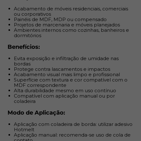
Acabamento de móveis residenciais, comerciais
Modo de Aplicação:
ou corporativos
Painéis de MDF, MDP ou compensado
Aplicação com coladeira de borda: utilizar adesivo
Projetos de marcenaria e móveis planejados
Hotmelt
Ambientes internos como cozinhas, banheiros e
dormitórios
Aplicação manual: recomenda-se uso de cola de
contato
Benefícios:
Cortar a fita conforme o painel e alinhar firmemente
Pressionar uniformemente para garantir fixação e
Evita exposição e infiltração de umidade nas
bordas
acabamento
Protege contra lascamentos e impactos
Acabamento visual mais limpo e profissional
Garantia e Entrega:
Superfície com textura e cor compatível com o
MDF correspondente
Alta durabilidade mesmo em uso contínuo
Produto com nota fiscal
Compatível com aplicação manual ou por
Envio no próximo dia útil após aprovação do
coladeira
pagamento
Modo de Aplicação:
Garantia de entrega ou reembolso
Armazenar em local seco e arejado, fora da luz direta
Aplicação com coladeira de borda: utilizar adesivo
do sol
Hotmelt
Aplicação manual: recomenda-se uso de cola de
contato