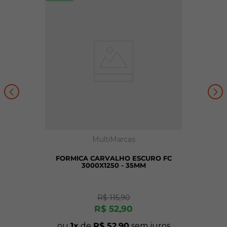
MultiMarcas
FORMICA CARVALHO ESCURO FC
3000X1250 - 35MM
R$
115
,
90
R$
52
,
90
ou
1
de
R$
52
,
90
sem juros