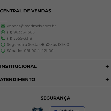
CENTRAL DE VENDAS
vendas@madmais.com.br
(11) 96336-1585
(11) 5555-3318
Segunda a Sexta 08h00 às 18h00
Sábados 08h00 às 12h00
INSTITUCIONAL
Quem Somos
Nossas Lojas
ATENDIMENTO
Trabalhe Conosco
Política de Privacidade
Programa de Cashback
Formas de Pagamento
Sustentabilidade
Trocas e Devoluções
SEGURANÇA
Política de Entrega
Regras de Promoções
Verificada por