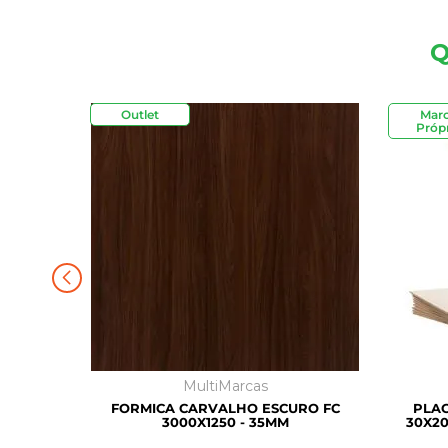
Q
Outlet
Mar
Própr
MultiMarcas
FORMICA CARVALHO ESCURO FC
PLAC
3000X1250 - 35MM
30X20