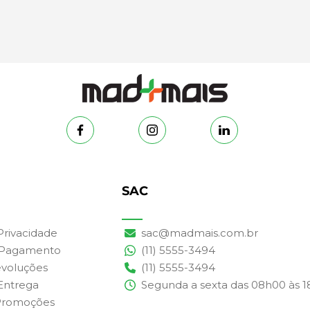
SAC
 Privacidade
sac@madmais.com.br
 Pagamento
(11) 5555-3494
evoluções
(11) 5555-3494
 Entrega
Segunda a sexta das 08h00 às 
Promoções