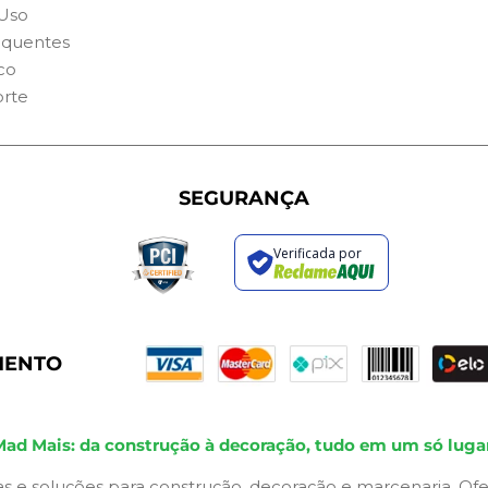
Uso
equentes
co
orte
SEGURANÇA
Verificada por
MENTO
Mad Mais: da construção à decoração, tudo em um só lugar
s e soluções para construção, decoração e marcenaria. Ofe