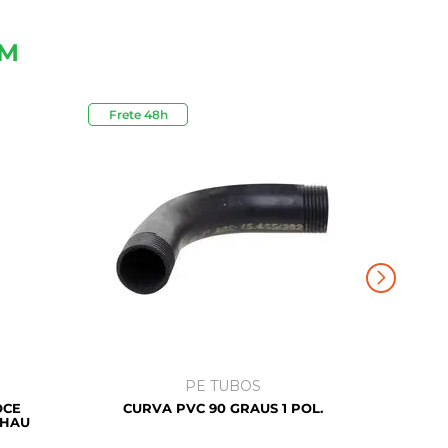
ÉM
Frete 48h
Outlet
PE TUBOS
OCE
CURVA PVC 90 GRAUS 1 POL.
EHAU