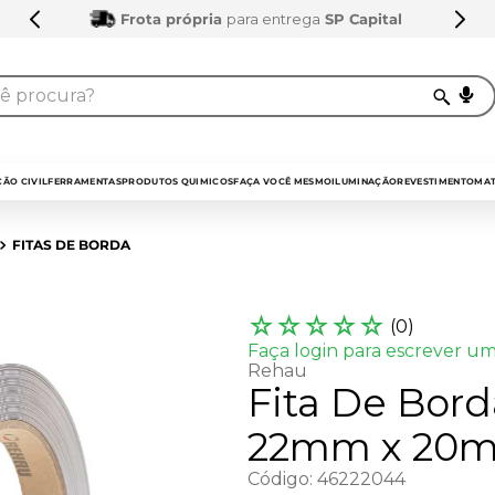
Frota própria
para entrega
SP Capital
procura?
TERMOS MAIS BUSCADOS
1
º
sarrafo
ÃO CIVIL
FERRAMENTAS
PRODUTOS QUIMICOS
FAÇA VOCÊ MESMO
ILUMINAÇÃO
REVESTIMENTO
MAT
2
º
compensados
FITAS DE BORDA
3
º
compensado naval
4
º
mdf 15mm
☆
☆
☆
☆
☆
(
0
)
5
º
napa
Faça login para escrever um
Rehau
6
º
puxador
Fita De Bord
7
º
bagum
22mm x 20m
8
º
mdf a4
Código
:
46222044
9
º
pinus