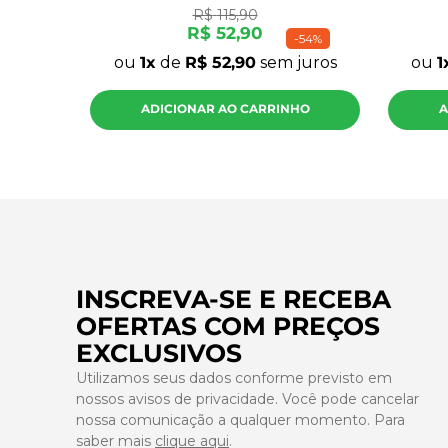
R$
115
,
90
R$
52
,
90
-
54%
ou
1
de
R$
52
,
90
sem juros
ou
1
ADICIONAR AO CARRINHO
A
INSCREVA-SE E RECEBA
OFERTAS COM PREÇOS
EXCLUSIVOS
Utilizamos seus dados conforme previsto em
nossos avisos de privacidade. Você pode cancelar
nossa comunicação a qualquer momento. Para
saber mais
clique aqui
.