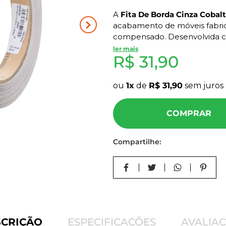
10
º
carpete
A
Fita De Borda Cinza Coba
acabamento de móveis fabri
compensado. Desenvolvida
impede que o miolo dos painé
ler mais
R$
31
,
90
umidade e lascamentos.
Com
22mm de largura
e
20 
ou
1
de
R$
31
,
90
sem juros
proteção, estética e durabili
coladeiras de borda automáti
COMPRAR
Características do Prod
Compartilhe:
Cor:
Cinza Cobalto
Marca:
Rehau
Material:
PVC termoplásti
Textura:
Tx
Espessura:
22 mm
Comprimento:
20 metros
Formato:
Linear
SCRIÇÃO
ESPECIFICAÇÕES
AVALIA