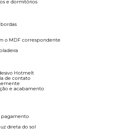
os e dormitórios
Pressionar uniformemente 
Garantia e Entrega:
s bordas
Produto com nota fiscal
l
Envio no próximo dia útil
com o MDF correspondente
Garantia de entrega ou r
oladeira
Armazenar em local seco e a
adesivo Hotmelt
la de contato
irmemente
xação e acabamento
do pagamento
uz direta do sol