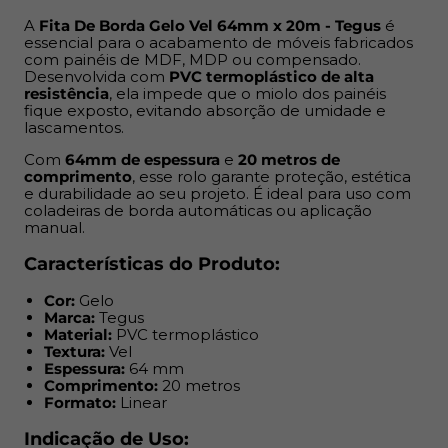
Comprimento:
20 metros
Formato:
Linear
A
Fita De Borda Gelo Vel 64mm x 20m - Tegus
é
essencial para o acabamento de móveis fabricados
com painéis de MDF, MDP ou compensado.
Indicação de Uso:
Desenvolvida com
PVC termoplástico de alta
resistência
, ela impede que o miolo dos painéis
Acabamento de móveis residenciais, comerciais ou
fique exposto, evitando absorção de umidade e
lascamentos.
corporativos
Painéis de MDF, MDP ou compensado
Com
64mm de espessura
e
20 metros de
Projetos de marcenaria e móveis planejados
comprimento
, esse rolo garante proteção, estética
e durabilidade ao seu projeto. É ideal para uso com
Ambientes internos como cozinhas, banheiros e
coladeiras de borda automáticas ou aplicação
dormitórios
manual.
Benefícios:
Características do Produto:
Cor:
Gelo
Impede umidade nas bordas expostas
Marca:
Tegus
Minimiza riscos de quebra e desgaste
Material:
PVC termoplástico
Acabamento mais limpo e uniforme
Textura:
Vel
Espessura:
64 mm
Textura e cor alinhadas ao MDF base
Comprimento:
20 metros
Resistência prolongada no dia a dia
Formato:
Linear
Funciona em aplicação manual ou automática
Indicação de Uso: