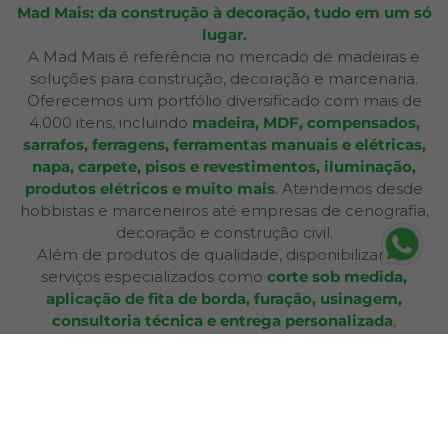
Mad Mais: da construção à decoração, tudo em um só
lugar.
A Mad Mais é referência no mercado de madeiras e
soluções para construção, decoração e marcenaria.
Oferecemos um portfólio diversificado com mais de
4.000 itens, incluindo
madeira, MDF, compensados,
sarrafos, ferragens, ferramentas manuais e elétricas,
napa, carpete, pisos e revestimentos, iluminação,
produtos elétricos e muito mais
. Atendemos desde
hobbistas e marceneiros até empresas de cenografia,
decoração e construção civil.
Além de produtos de qualidade, disponibilizamos
serviços especializados como
corte sob medida,
aplicação de fita de borda, furação, usinagem,
consultoria técnica e entrega personalizada
,
oferecendo praticidade e soluções completas para cada
etapa do seu projeto. Nossa infraestrutura de mais de
12.364 m² e frota própria garante eficiência nas entregas
e pronta entrega para a maioria dos produtos.
A Bagu Mais agora é Mad Mais! Todos os produtos de