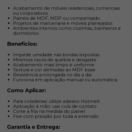
Como Aplicar:
Acabamento de móveis residenciais, comerciais
ou corporativos
Para coladeiras: utilize adesivo Hotmelt
Painéis de MDF, MDP ou compensado
Aplicação à mão: use cola de contato
Projetos de marcenaria e móveis planejados
Corte a fita na medida do painel
Ambientes internos como cozinhas, banheiros e
dormitórios
Fixe com pressão por toda a extensão
Benefícios:
Garantia e Entrega:
Impede umidade nas bordas expostas
Produto com nota fiscal
Minimiza riscos de quebra e desgaste
Acabamento mais limpo e uniforme
Armazenar em local seco e arejado, fora da luz direta
Textura e cor alinhadas ao MDF base
do sol
Resistência prolongada no dia a dia
Funciona em aplicação manual ou automática
Como Aplicar:
Para coladeiras: utilize adesivo Hotmelt
Aplicação à mão: use cola de contato
Corte a fita na medida do painel
Fixe com pressão por toda a extensão
Garantia e Entrega: