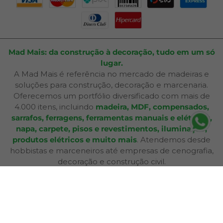
Mad Mais: da construção à decoração, tudo em um só
lugar.
A Mad Mais é referência no mercado de madeiras e
soluções para construção, decoração e marcenaria.
Oferecemos um portfólio diversificado com mais de
4.000 itens, incluindo
madeira, MDF, compensados,
sarrafos, ferragens, ferramentas manuais e elétricas,
napa, carpete, pisos e revestimentos, iluminação,
produtos elétricos e muito mais
. Atendemos desde
hobbistas e marceneiros até empresas de cenografia,
decoração e construção civil.
Além de produtos de qualidade, disponibilizamos
serviços especializados como
corte sob medida,
aplicação de fita de borda, furação, usinagem,
consultoria técnica e entrega personalizada
,
oferecendo praticidade e soluções completas para cada