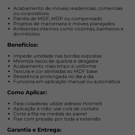
Como Aplicar:
Acabamento de móveis residenciais, comerciais
ou corporativos
Para coladeiras: utilize adesivo Hotmelt
Painéis de MDF, MDP ou compensado
Aplicação à mão: use cola de contato
Projetos de marcenaria e móveis planejados
Corte a fita na medida do painel
Ambientes internos como cozinhas, banheiros e
dormitórios
Fixe com pressão por toda a extensão
Benefícios:
Garantia e Entrega:
Impede umidade nas bordas expostas
Produto com nota fiscal
Minimiza riscos de quebra e desgaste
Acabamento mais limpo e uniforme
Armazenar em local seco e arejado, fora da luz direta
Textura e cor alinhadas ao MDF base
do sol
Resistência prolongada no dia a dia
Funciona em aplicação manual ou automática
Como Aplicar:
Para coladeiras: utilize adesivo Hotmelt
Aplicação à mão: use cola de contato
Corte a fita na medida do painel
Fixe com pressão por toda a extensão
Garantia e Entrega: