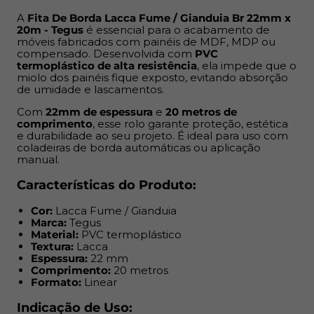
Comprimento:
20 metros
Formato:
Linear
A
Fita De Borda Lacca Fume / Gianduia Br 22mm x
20m - Tegus
é essencial para o acabamento de
móveis fabricados com painéis de MDF, MDP ou
Indicação de Uso:
compensado. Desenvolvida com
PVC
termoplástico de alta resistência
, ela impede que o
Acabamento de móveis residenciais, comerciais ou
miolo dos painéis fique exposto, evitando absorção
de umidade e lascamentos.
corporativos
Painéis de MDF, MDP ou compensado
Com
22mm de espessura
e
20 metros de
Projetos de marcenaria e móveis planejados
comprimento
, esse rolo garante proteção, estética
e durabilidade ao seu projeto. É ideal para uso com
Ambientes internos como cozinhas, banheiros e
coladeiras de borda automáticas ou aplicação
dormitórios
manual.
Benefícios:
Características do Produto:
Cor:
Lacca Fume / Gianduia
Impede umidade nas bordas expostas
Marca:
Tegus
Minimiza riscos de quebra e desgaste
Material:
PVC termoplástico
Acabamento mais limpo e uniforme
Textura:
Lacca
Espessura:
22 mm
Textura e cor alinhadas ao MDF base
Comprimento:
20 metros
Resistência prolongada no dia a dia
Formato:
Linear
Funciona em aplicação manual ou automática
Indicação de Uso: