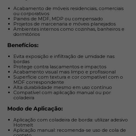
Acabamento de móveis residenciais, comerciais
Modo de Aplicação:
ou corporativos
Painéis de MDF, MDP ou compensado
Aplicação com coladeira de borda: utilizar adesivo
Projetos de marcenaria e móveis planejados
Hotmelt
Ambientes internos como cozinhas, banheiros e
dormitórios
Aplicação manual: recomenda-se uso de cola de
contato
Benefícios:
Cortar a fita conforme o painel e alinhar firmemente
Pressionar uniformemente para garantir fixação e
Evita exposição e infiltração de umidade nas
bordas
acabamento
Protege contra lascamentos e impactos
Acabamento visual mais limpo e profissional
Garantia e Entrega:
Superfície com textura e cor compatível com o
MDF correspondente
Alta durabilidade mesmo em uso contínuo
Produto com nota fiscal
Compatível com aplicação manual ou por
Envio no próximo dia útil após aprovação do
coladeira
pagamento
Modo de Aplicação:
Garantia de entrega ou reembolso
Armazenar em local seco e arejado, fora da luz direta
Aplicação com coladeira de borda: utilizar adesivo
do sol
Hotmelt
Aplicação manual: recomenda-se uso de cola de
contato