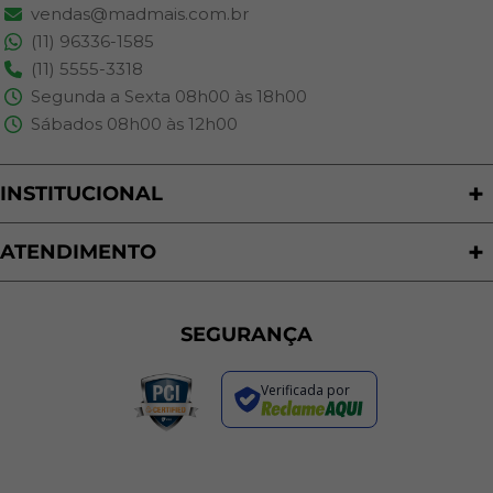
vendas@madmais.com.br
(11) 96336-1585
(11) 5555-3318
Segunda a Sexta 08h00 às 18h00
Sábados 08h00 às 12h00
INSTITUCIONAL
Quem Somos
Nossas Lojas
ATENDIMENTO
Trabalhe Conosco
Política de Privacidade
Programa de Cashback
Formas de Pagamento
Sustentabilidade
Trocas e Devoluções
SEGURANÇA
Política de Entrega
Regras de Promoções
Verificada por
Termos de Uso
Dúvidas Frequentes
Fale Conosco