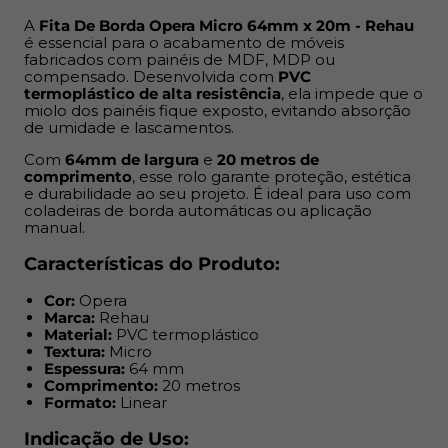
Comprimento:
20 metros
Formato:
Linear
A
Fita De Borda Opera Micro 64mm x 20m - Rehau
é essencial para o acabamento de móveis
fabricados com painéis de MDF, MDP ou
Indicação de Uso:
compensado. Desenvolvida com
PVC
termoplástico de alta resistência
, ela impede que o
Acabamento de móveis residenciais, comerciais ou
miolo dos painéis fique exposto, evitando absorção
de umidade e lascamentos.
corporativos
Painéis de MDF, MDP ou compensado
Com
64mm de largura
e
20 metros de
Projetos de marcenaria e móveis planejados
comprimento
, esse rolo garante proteção, estética
e durabilidade ao seu projeto. É ideal para uso com
Ambientes internos como cozinhas, banheiros e
coladeiras de borda automáticas ou aplicação
dormitórios
manual.
Benefícios:
Características do Produto:
Cor:
Opera
Evita exposição e infiltração de umidade nas bordas
Marca:
Rehau
Protege contra lascamentos e impactos
Material:
PVC termoplástico
Acabamento visual mais limpo e profissional
Textura:
Micro
Espessura:
64 mm
Superfície com textura e cor compatível com o MDF
Comprimento:
20 metros
correspondente
Formato:
Linear
Alta durabilidade mesmo em uso contínuo
Compatível com aplicação manual ou por coladeira
Indicação de Uso: