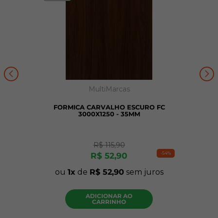
MultiMarcas
FORMICA CARVALHO ESCURO FC
3000X1250 - 35MM
R$
115
,
90
-
54%
R$
52
,
90
ou
1
de
R$
52
,
90
sem juros
ADICIONAR AO
CARRINHO