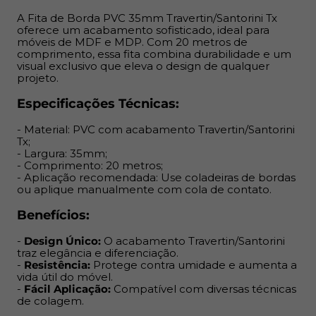
útil do móvel.
A Fita de Borda PVC 35mm Travertin/Santorini Tx
-
Fácil Aplicação:
Compatível com diversas técnicas de
oferece um acabamento sofisticado, ideal para
colagem.
móveis de MDF e MDP. Com 20 metros de
comprimento, essa fita combina durabilidade e um
visual exclusivo que eleva o design de qualquer
projeto.
Especificações Técnicas:
- Material: PVC com acabamento Travertin/Santorini
Tx;
- Largura: 35mm;
- Comprimento: 20 metros;
- Aplicação recomendada: Use coladeiras de bordas
ou aplique manualmente com cola de contato.
Benefícios:
-
Design Único:
O acabamento Travertin/Santorini
traz elegância e diferenciação.
-
Resistência:
Protege contra umidade e aumenta a
vida útil do móvel.
-
Fácil Aplicação:
Compatível com diversas técnicas
de colagem.