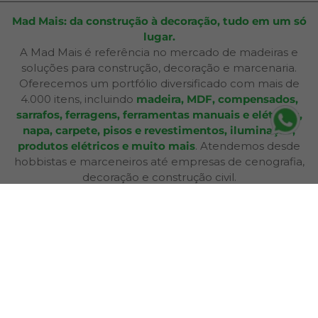
Mad Mais: da construção à decoração, tudo em um só
lugar.
A Mad Mais é referência no mercado de madeiras e
soluções para construção, decoração e marcenaria.
Oferecemos um portfólio diversificado com mais de
4.000 itens, incluindo
madeira, MDF, compensados,
sarrafos, ferragens, ferramentas manuais e elétricas,
napa, carpete, pisos e revestimentos, iluminação,
produtos elétricos e muito mais
. Atendemos desde
hobbistas e marceneiros até empresas de cenografia,
decoração e construção civil.
Além de produtos de qualidade, disponibilizamos
serviços especializados como
corte sob medida,
aplicação de fita de borda, furação, usinagem,
consultoria técnica e entrega personalizada
,
oferecendo praticidade e soluções completas para cada
etapa do seu projeto. Nossa infraestrutura de mais de
12.364 m² e frota própria garante eficiência nas entregas
e pronta entrega para a maioria dos produtos.
A Bagu Mais agora é Mad Mais! Todos os produtos de