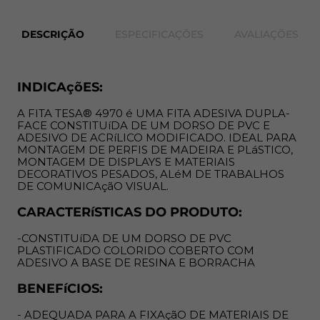
BENEFíCIOS:
DESCRIÇÃO
ESPECIFICAÇÕES
AVALIAÇÕES
- ADEQUADA PARA A FIXAçãO DE MATERIAIS DE PVC
DEVIDO à BOA RESISTêNCIA A PLASTICIZANTES
- EXCELENTE COMBINAçãO DE ALTO TACK E NíVEL DE
INDICAçõES:
ADESãO
- GARANTE FIXAçãO SEGURA MESMO EM SUPERFíCIES
A FITA TESA® 4970 é UMA FITA ADESIVA DUPLA-
RUGOSAS
FACE CONSTITUíDA DE UM DORSO DE PVC E
ADESIVO DE ACRíLICO MODIFICADO. IDEAL PARA
PARA MAIORES INFORMAçõES ENTRE EM CONTATO
MONTAGEM DE PERFIS DE MADEIRA E PLáSTICO,
MONTAGEM DE DISPLAYS E MATERIAIS
CONOSCO
DECORATIVOS PESADOS, ALéM DE TRABALHOS
DE COMUNICAçãO VISUAL.
CARACTERíSTICAS DO PRODUTO:
-CONSTITUíDA DE UM DORSO DE PVC
PLASTIFICADO COLORIDO COBERTO COM
ADESIVO A BASE DE RESINA E BORRACHA
BENEFíCIOS:
- ADEQUADA PARA A FIXAçãO DE MATERIAIS DE