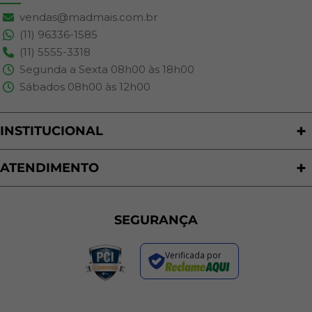
vendas@madmais.com.br
(11) 96336-1585
(11) 5555-3318
Segunda a Sexta 08h00 às 18h00
Sábados 08h00 às 12h00
INSTITUCIONAL
Quem Somos
Nossas Lojas
ATENDIMENTO
Trabalhe Conosco
Política de Privacidade
Programa de Cashback
Formas de Pagamento
Sustentabilidade
Trocas e Devoluções
SEGURANÇA
Política de Entrega
Regras de Promoções
Verificada por
Termos de Uso
Dúvidas Frequentes
Fale Conosco