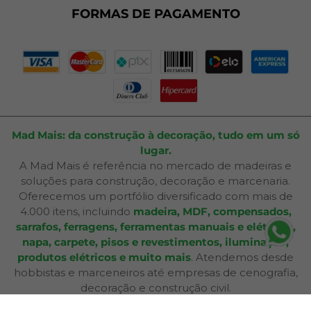
Plano de Corte
FORMAS DE PAGAMENTO
Portal do Cliente
Mad Mais: da construção à decoração, tudo em um só
lugar.
A Mad Mais é referência no mercado de madeiras e
soluções para construção, decoração e marcenaria.
Oferecemos um portfólio diversificado com mais de
4.000 itens, incluindo
madeira, MDF, compensados,
sarrafos, ferragens, ferramentas manuais e elétricas,
napa, carpete, pisos e revestimentos, iluminação,
produtos elétricos e muito mais
. Atendemos desde
hobbistas e marceneiros até empresas de cenografia,
decoração e construção civil.
Além de produtos de qualidade, disponibilizamos