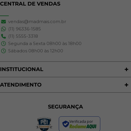
CENTRAL DE VENDAS
vendas@madmais.com.br
(11) 96336-1585
(11) 5555-3318
Segunda a Sexta 08h00 às 18h00
Sábados 08h00 às 12h00
INSTITUCIONAL
Quem Somos
Nossas Lojas
ATENDIMENTO
Trabalhe Conosco
Política de Privacidade
Programa de Cashback
Formas de Pagamento
Sustentabilidade
Trocas e Devoluções
SEGURANÇA
Política de Entrega
Regras de Promoções
Verificada por
Termos de Uso