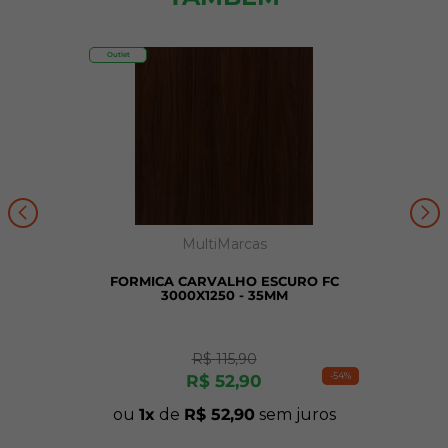
Outlet
MultiMarcas
FORMICA CARVALHO ESCURO FC
3000X1250 - 35MM
R$
115
,
90
-
54%
R$
52
,
90
ou
1
de
R$
52
,
90
sem juros