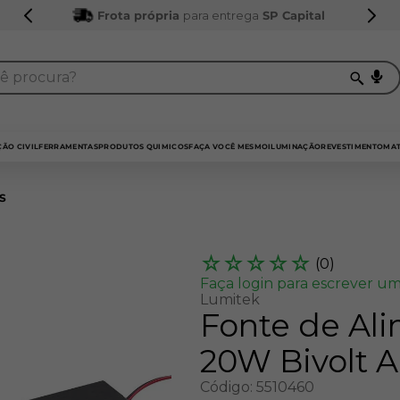
Frota própria
para entrega
SP Capital
procura?
TERMOS MAIS BUSCADOS
1
º
sarrafo
ÃO CIVIL
FERRAMENTAS
PRODUTOS QUIMICOS
FAÇA VOCÊ MESMO
ILUMINAÇÃO
REVESTIMENTO
MAT
2
º
compensados
S
3
º
compensado naval
4
º
mdf 15mm
☆
☆
☆
☆
☆
(
0
)
5
º
napa
Faça login para escrever um
Lumitek
6
º
puxador
Fonte de Ali
7
º
bagum
20W Bivolt 
8
º
mdf a4
Código
:
5510460
9
º
pinus