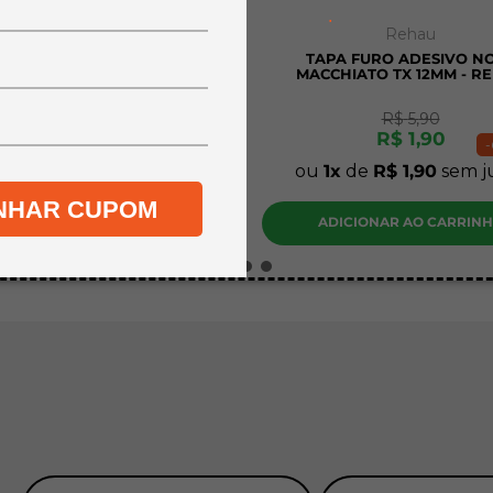
.
MadMais
Rehau
A A4 MDF CRU PINUS 3MM
TAPA FURO ADESIVO N
CM - KIT COM 20 UNIDADES
MACCHIATO TX 12MM - R
R$
45
,
90
R$
5
,
90
R$
34
,
90
R$
1
,
90
-
24%
-
de
R$
34
,
90
sem juros
ou
1
de
R$
1
,
90
sem j
NHAR CUPOM
DICIONAR AO CARRINHO
ADICIONAR AO CARRIN