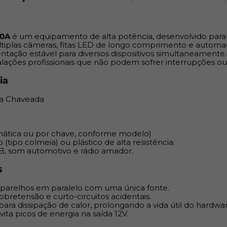
amador.
Vantagens para Sistema
10A
é um equipamento de alta potência, desenvolvido par
iplas câmeras, fitas LED de longo comprimento e automaçã
Alta Amperagem:
Permit
entação estável para diversos dispositivos simultaneament
alações profissionais que não podem sofrer interrupções ou 
uma única fonte.
Proteção Integrada:
Con
ia
acidentais.
Ventilação Otimizada:
D
ca Chaveada
prolongando a vida útil
Segurança:
Estabilização
12V.
ática ou por chave, conforme modelo)
ipo colmeia) ou plástico de alta resistência.
A Mad Mais é
especialista em 
GB, som automotivo e rádio amador.
oferecendo uma linha complet
s
consumidores exigentes que
catálogo rigorosamente sele
 aparelhos em paralelo com uma única fonte.
especializado e a confiança
bretensão e curto-circuitos acidentais.
Na
Mad Mais
, a segurança da 
ara dissipação de calor, prolongando a vida útil do hardwar
vita picos de energia na saída 12V.
nossa prioridade absoluta.