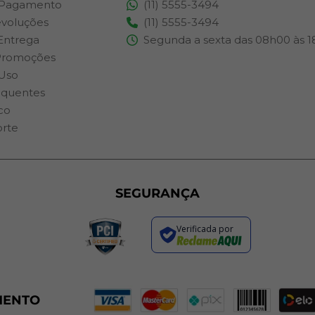
 Pagamento
(11) 5555-3494
evoluções
(11) 5555-3494
 Entrega
Segunda a sexta das 08h00 às 
Promoções
Uso
equentes
co
orte
SEGURANÇA
Verificada por
MENTO