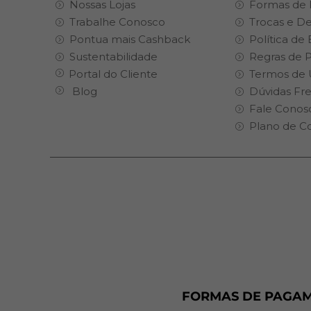
Nossas Lojas
Formas de
Trabalhe Conosco
Trocas e D
Pontua mais Cashback
Política de
Sustentabilidade
Regras de 
Portal do Cliente
Termos de 
Blog
Dúvidas Fr
Fale Conos
Plano de C
FORMAS DE PAGA