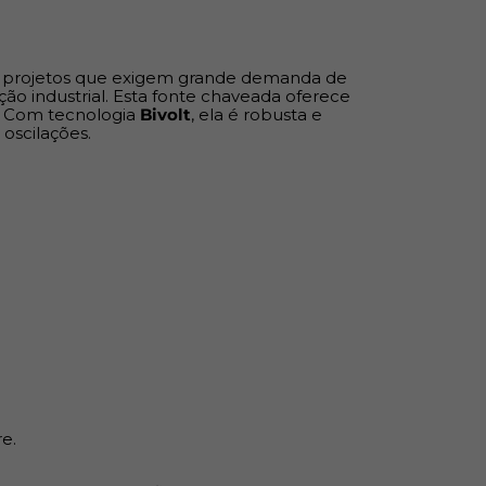
s Profissionais
a projetos que exigem grande demanda de
o industrial. Esta fonte chaveada oferece
e ligar diversos aparelhos em paralelo com
e. Com tecnologia
Bivolt
, ela é robusta e
oscilações.
tra sobrecarga, sobretensão e curto-circuitos
esign projetado para dissipação de calor,
 do hardware.
 eletrônica que evita picos de energia na saída
materiais elétricos de alta performance,
a de soluções para profissionais e
 não abrem mão da qualidade. Com um
cionado, garantimos procedência, suporte
 de uma marca que é referência no segmento.
sua instalação e a eficiência da sua obra são
e.