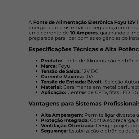
A
Fonte de Alimentação Eletrônica Foyu 12V 
energia, como sistemas de segurança com múlt
uma corrente de
10 Amperes
, garantindo alim
preparada para lidar com as exigências de inst
Especificações Técnicas e Alta Potênc
Produto:
Fonte de Alimentação Eletrôni
Marca:
Foyu
Tensão de Saída:
12V DC
Corrente Máxima:
10A
Tensão de Entrada:
Bivolt
(Seleção Autom
Material:
Geralmente em metal perfurado (t
Aplicação:
Centrais de CFTV, fitas LED R
Vantagens para Sistemas Profissionai
Alta Amperagem:
Permite ligar diversos
Proteção Integrada:
Contra sobrecarga, so
Ventilação Otimizada:
Design projetado p
Segurança:
Estabilização eletrônica que e