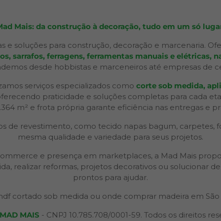
Mad Mais: da construção à decoração, tudo em um só lugar
s e soluções para construção, decoração e marcenaria. Ofe
 sarrafos, ferragens, ferramentas manuais e elétricas, na
ndemos desde hobbistas e marceneiros até empresas de ceno
izamos serviços especializados como
corte sob medida, apli
 oferecendo praticidade e soluções completas para cada et
2.364 m² e frota própria garante eficiência nas entregas e p
 de revestimento, como tecido napas bagum, carpetes, forr
mesma qualidade e variedade para seus projetos.
 e-commerce e presença em marketplaces, a Mad Mais propo
ida, realizar reformas, projetos decorativos ou solucionar
prontos para ajudar.
df cortado sob medida ou onde comprar madeira em São 
MAD MAIS
- CNPJ 10.785.708/0001-59. Todos os direitos res