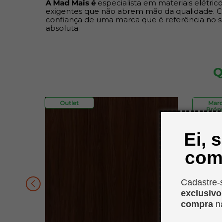
A Mad Mais é
especialista em materiais elétri
exigentes que não abrem mão da qualidade. C
confiança de uma marca que é referência no
absoluta.
Q
Outlet
Mar
Própr
Ei, 
com
Cadastre-
exclusiv
compra
n