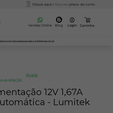
Clique aqui
e faça seu
plano de corte
Vendas Online
Blog
ERIAIS DE SEGURANÇA
MARCA PRÓPRIA
OUTLET
Avalie
a avaliação.
mentação 12V 1,67A
Automática - Lumitek