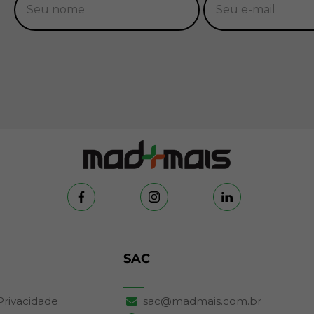
SAC
 Privacidade
sac@madmais.com.br