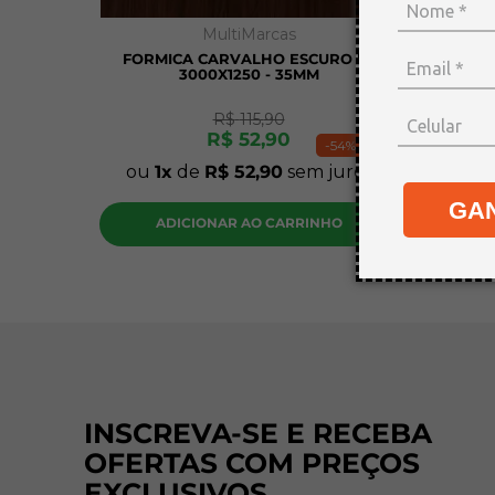
MultiMarcas
FORMICA CARVALHO ESCURO FC
PLAC
3000X1250 - 35MM
30X20
R$
115
,
90
R$
52
,
90
-
54%
ou
1
de
R$
52
,
90
sem juros
ou
1
GA
ADICIONAR AO CARRINHO
A
INSCREVA-SE E RECEBA
OFERTAS COM PREÇOS
EXCLUSIVOS