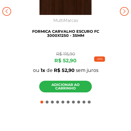
MultiMarcas
FORMICA CARVALHO ESCURO FC
3000X1250 - 35MM
R$
115
,
90
-
54%
R$
52
,
90
ou
1
de
R$
52
,
90
sem juros
ADICIONAR AO
CARRINHO