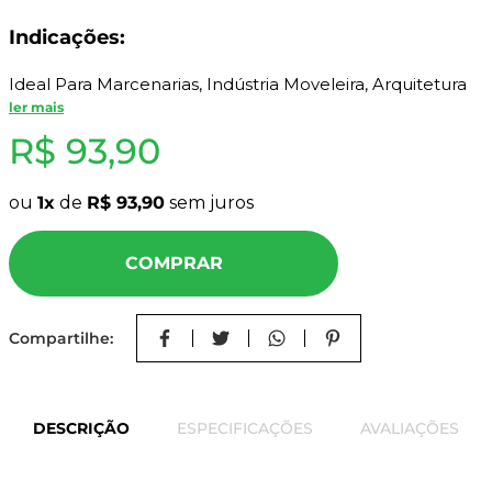
8
º
mdf a4
Indicações:
9
º
pinus
Ideal Para Marcenarias, Indústria Moveleira, Arquitetura
10
º
carpete
Decorativa E Promocional.
ler mais
R$
93
,
90
Características Do Produto:
ou
1
de
R$
93
,
90
sem juros
COMPRAR
Compartilhe:
DESCRIÇÃO
ESPECIFICAÇÕES
AVALIAÇÕES