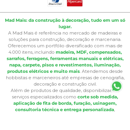
Mad Mais: da construção à decoração, tudo em um só
lugar.
A Mad Mais é referência no mercado de madeiras e
soluções para construção, decoração e marcenaria.
Oferecemos um portfólio diversificado com mais de
4.000 itens, incluindo
madeira, MDF, compensados,
sarrafos, ferragens, ferramentas manuais e elétricas,
napa, carpete, pisos e revestimentos, iluminação,
produtos elétricos e muito mais
. Atendemos desde
hobbistas e marceneiros até empresas de cenografia,
decoração e construção civil.
Além de produtos de qualidade, disponibilizamos
serviços especializados como
corte sob medida,
aplicação de fita de borda, furação, usinagem,
consultoria técnica e entrega personalizada
,
oferecendo praticidade e soluções completas para cada
etapa do seu projeto. Nossa infraestrutura de mais de
12.364 m² e frota própria garante eficiência nas entregas