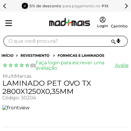
5% de desconto
para pagamento no
PIX
O que você procura?
TERMOS MAIS BUSCADOS
REVESTIMENTO
FORMICAS E LAMINADOS
Faça login para escrever uma
1
º
sarrafo
☆
☆
☆
☆
☆
Avalie
(
0
)
avaliação.
2
º
compensados
MultiMarcas
LAMINADO PET OVO TX
3
º
compensado naval
2800X1250X0,35MM
4
º
napa
Código
:
30204
5
º
mdf 15mm
6
º
puxador
7
º
bagum