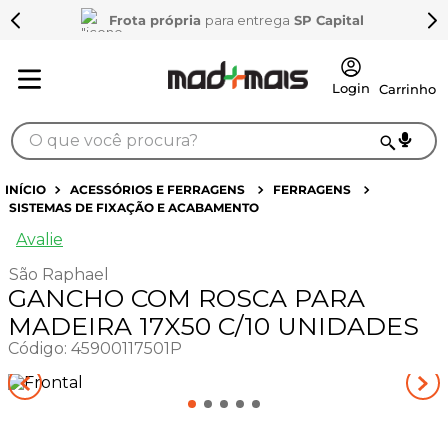
Frota própria
para entrega
SP Capital
O que você procura?
TERMOS MAIS BUSCADOS
ACESSÓRIOS E FERRAGENS
FERRAGENS
SISTEMAS DE FIXAÇÃO E ACABAMENTO
1
º
sarrafo
Avalie
2
º
compensados
São Raphael
3
º
compensado naval
GANCHO COM ROSCA PARA
4
º
bagum
MADEIRA 17X50 C/10 UNIDADES
Código
:
45900117501P
5
º
mdf 15mm
6
º
puxador
7
º
napa