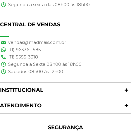
Segunda a sexta das 08h00 às 18h00
CENTRAL DE VENDAS
vendas@madmais.com.br
(11) 96336-1585
(11) 5555-3318
Segunda a Sexta 08h00 às 18h00
Sábados 08h00 às 12h00
INSTITUCIONAL
Quem Somos
Nossas Lojas
ATENDIMENTO
Trabalhe Conosco
Política de Privacidade
Programa de Cashback
Formas de Pagamento
Sustentabilidade
Trocas e Devoluções
SEGURANÇA