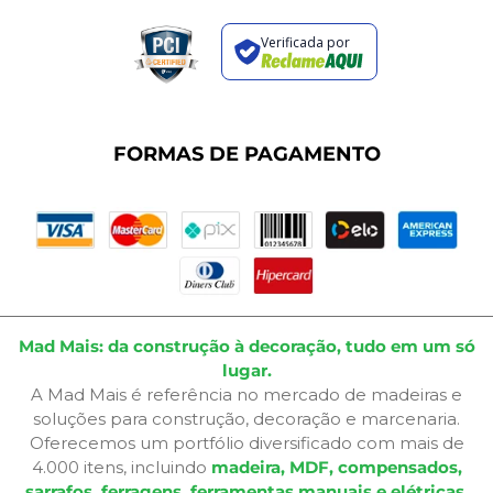
Política de Entrega
Regras de Promoções
Verificada por
Termos de Uso
Dúvidas Frequentes
Fale Conosco
Plano de Corte
FORMAS DE PAGAMENTO
Portal do Cliente
Mad Mais: da construção à decoração, tudo em um só
lugar.
A Mad Mais é referência no mercado de madeiras e
soluções para construção, decoração e marcenaria.
Oferecemos um portfólio diversificado com mais de
4.000 itens, incluindo
madeira, MDF, compensados,
sarrafos, ferragens, ferramentas manuais e elétricas,