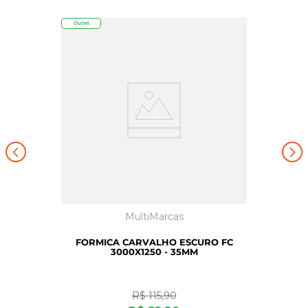
Outlet
MultiMarcas
FORMICA CARVALHO ESCURO FC
3000X1250 - 35MM
R$
115
,
90