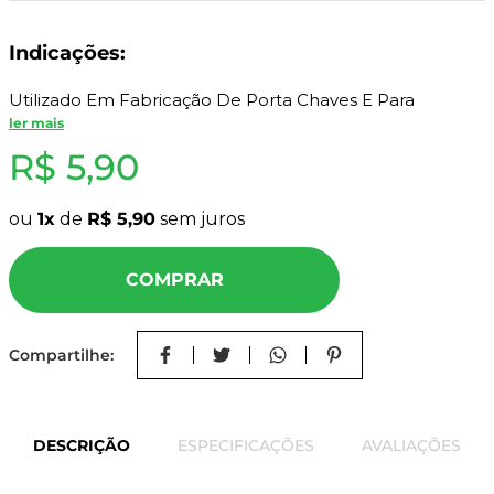
8
º
mdf a4
Indicações:
9
º
pinus
10
º
mdf cru
Utilizado Em Fabricação De Porta Chaves E Para
Aplicação Em Madeira.
ler mais
R$
5
,
90
Características Do Produto:
- Material: Aço Carbono;
ou
1
de
R$
5
,
90
sem juros
- Acabamento Zincado Amarelo Bi Cromatizado.
COMPRAR
Especificações Técnicas:
- 17 X 60;
Compartilhe:
- Pacote Com 10 Unidades.
DESCRIÇÃO
ESPECIFICAÇÕES
AVALIAÇÕES