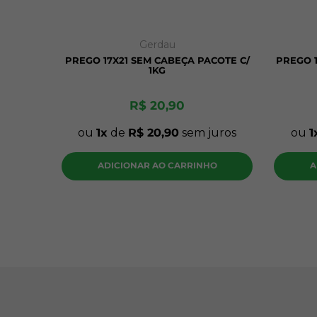
Gerdau
PREGO 17X21 SEM CABEÇA PACOTE C/
PREGO 1
1KG
R$
20
,
90
ou
1
de
R$
20
,
90
sem juros
ou
1
ADICIONAR AO CARRINHO
A