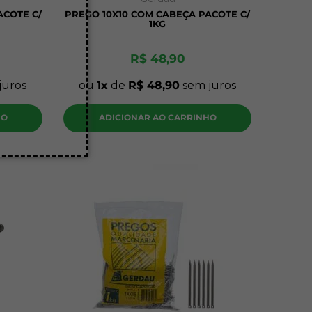
ACOTE C/
PREGO 10X10 COM CABEÇA PACOTE C/
1KG
R$
48
,
90
juros
ou
1
de
R$
48
,
90
sem juros
HO
ADICIONAR AO CARRINHO