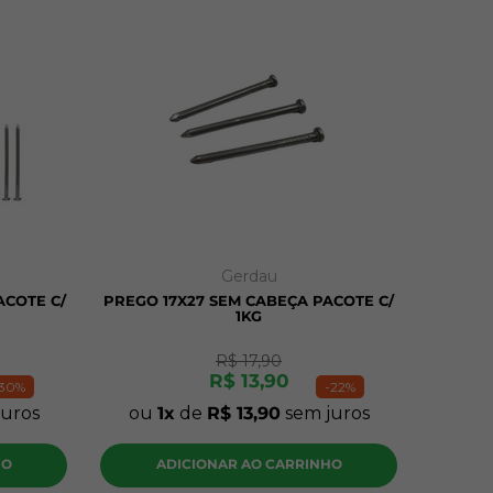
Gerdau
ACOTE C/
PREGO 17X27 SEM CABEÇA PACOTE C/
1KG
R$
17
,
90
R$
13
,
90
30%
-
22%
uros
ou
1
de
R$
13
,
90
sem juros
HO
ADICIONAR AO CARRINHO