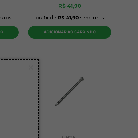
R$
41
,
90
uros
ou
1
de
R$
41
,
90
sem juros
HO
ADICIONAR AO CARRINHO
Gerdau