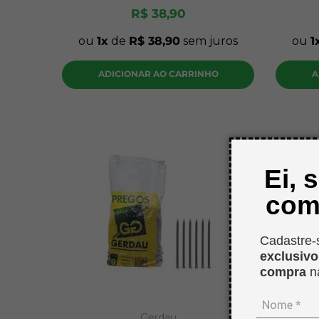
R$
38
,
90
ou
1
de
R$
38
,
90
sem juros
ou
1
ADICIONAR AO CARRINHO
A
Ei, 
com
Cadastre-
exclusiv
compra
n
Gerdau