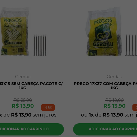
10
º
mdf cru
Gerdau
Gerdau
13X15 SEM CABEÇA PACOTE C/
PREGO 17X27 COM CABEÇA P
1KG
1KG
R$
25
,
90
R$
19
,
90
R$
13
,
90
R$
13
,
90
-
46%
-
de
R$
13
,
90
sem juros
ou
1
de
R$
13
,
90
sem j
DICIONAR AO CARRINHO
ADICIONAR AO CARRIN