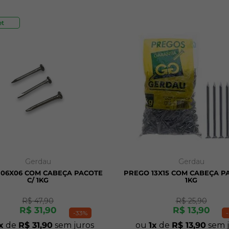
et
Gerdau
Gerdau
06X06 COM CABEÇA PACOTE
PREGO 13X15 COM CABEÇA P
C/ 1KG
1KG
R$
47
,
90
R$
25
,
90
R$
31
,
90
R$
13
,
90
-
33%
-
de
R$
31
,
90
sem juros
ou
1
de
R$
13
,
90
sem j