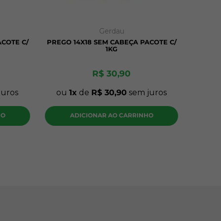
Gerdau
ACOTE C/
PREGO 14X18 SEM CABEÇA PACOTE C/
1KG
R$
30
,
90
juros
ou
1
de
R$
30
,
90
sem juros
HO
ADICIONAR AO CARRINHO