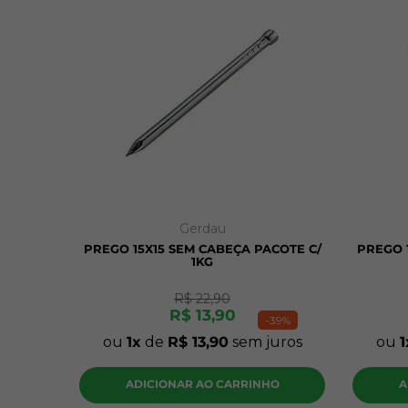
Gerdau
PREGO 15X15 SEM CABEÇA PACOTE C/
PREGO 
1KG
R$
22
,
90
R$
13
,
90
-
39%
ou
1
de
R$
13
,
90
sem juros
ou
1
ADICIONAR AO CARRINHO
A