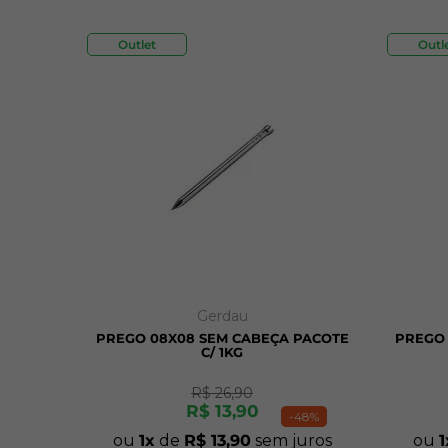
Outlet
Outl
Gerdau
PREGO 08X08 SEM CABEÇA PACOTE
PREGO 
C/ 1KG
R$
26
,
90
R$
13
,
90
-
48%
ou
1
de
R$
13
,
90
sem juros
ou
1