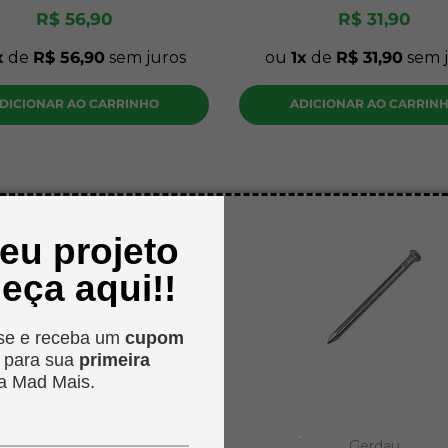
R$
56
,
90
R$
31
,
90
de
R$
56
,
90
sem juros
ou
1
de
R$
31
,
90
sem j
DICIONAR AO CARRINHO
ADICIONAR AO CARRIN
seu projeto
eça aqui!!
se e receba um
cupom
o
para sua
primeira
a Mad Mais.
.
Gerdau
Gerdau