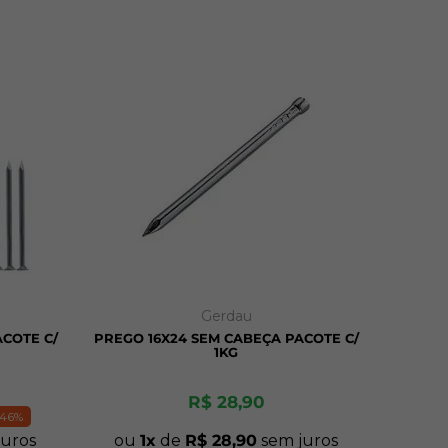
Gerdau
ACOTE C/
PREGO 16X24 SEM CABEÇA PACOTE C/
1KG
R$
28
,
90
46%
uros
ou
1
de
R$
28
,
90
sem juros