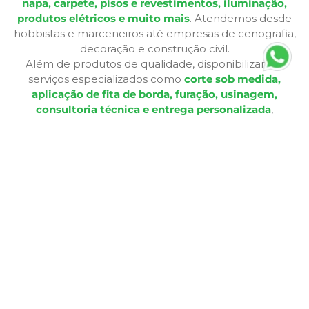
napa, carpete, pisos e revestimentos, iluminação,
produtos elétricos e muito mais
. Atendemos desde
hobbistas e marceneiros até empresas de cenografia,
decoração e construção civil.
Além de produtos de qualidade, disponibilizamos
serviços especializados como
corte sob medida,
aplicação de fita de borda, furação, usinagem,
consultoria técnica e entrega personalizada
,
oferecendo praticidade e soluções completas para cada
etapa do seu projeto. Nossa infraestrutura de mais de
12.364 m² e frota própria garante eficiência nas entregas
e pronta entrega para a maioria dos produtos.
A Bagu Mais agora é Mad Mais! Todos os produtos de
revestimento, como Bagum napas, carpetes, forros e
pisos, estão disponíveis aqui, garantindo a mesma
qualidade e variedade para seus projetos.
Com lojas físicas, televendas, e-commerce e presença
em marketplaces, a Mad Mais proporciona uma
experiência de compra acessível e conveniente. Seja
para criar móveis sob medida, realizar reformas, projetos
decorativos ou solucionar demandas de elétrica e