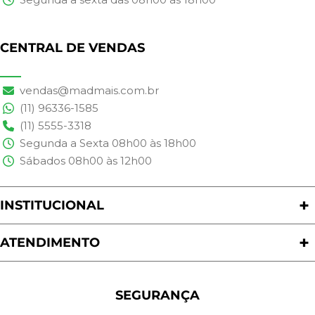
CENTRAL DE VENDAS
vendas@madmais.com.br
(11) 96336-1585
(11) 5555-3318
Segunda a Sexta 08h00 às 18h00
Sábados 08h00 às 12h00
INSTITUCIONAL
Quem Somos
Nossas Lojas
ATENDIMENTO
Trabalhe Conosco
Política de Privacidade
Programa de Cashback
Formas de Pagamento
Sustentabilidade
Trocas e Devoluções
SEGURANÇA
Política de Entrega