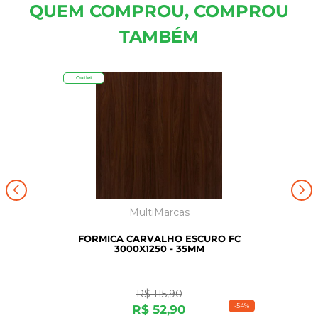
QUEM COMPROU, COMPROU
TAMBÉM
Outlet
MultiMarcas
FORMICA CARVALHO ESCURO FC
3000X1250 - 35MM
R$
115
,
90
-
54%
R$
52
,
90