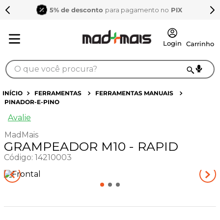
5% de desconto
para pagamento no
PIX
O que você procura?
TERMOS MAIS BUSCADOS
FERRAMENTAS
FERRAMENTAS MANUAIS
PINADOR-E-PINO
1
º
sarrafo
Avalie
2
º
compensados
MadMais
3
º
compensado naval
GRAMPEADOR M10 - RAPID
4
º
napa
Código
:
14210003
5
º
mdf 15mm
6
º
mdf a4
7
º
puxador