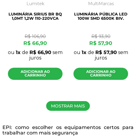
Lumitek
MultiMarcas
LUMINÁRIA SIRIUS BR BQ
LUMINÁRIA PÚBLICA LED
1,0MT 1,2W 110-220VCA
100W SMD 6500K BIV.
R$
106
,
90
R$
93
,
90
R$
66
,
90
R$
57
,
90
ou
1
de
R$
66
,
90
sem
ou
1
de
R$
57
,
90
sem
juros
juros
ADICIONAR AO
ADICIONAR AO
CARRINHO
CARRINHO
MOSTRAR MAIS
EPI: como escolher os equipamentos certos para
trabalhar com mais segurança