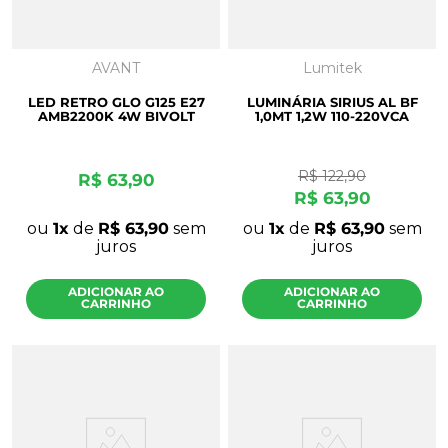
AVANT
Lumitek
LED RETRO GLO G125 E27
LUMINÁRIA SIRIUS AL BF
AMB2200K 4W BIVOLT
1,0MT 1,2W 110-220VCA
R$
122
,
90
R$
63
,
90
R$
63
,
90
ou
1
de
R$
63
,
90
sem
ou
1
de
R$
63
,
90
sem
juros
juros
ADICIONAR AO
ADICIONAR AO
CARRINHO
CARRINHO