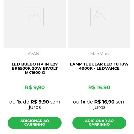
8
º
napa
9
º
mdf a4
10
º
mdf cru
AVANT
MadMais
LED BULBO HP IN E27
LAMP TUBULAR LED T8 18W
BR6500K 20W BIVOLT
4000K - LEDVANCE
MK1600 G
R$
9
,
90
R$
16
,
90
ou
1
de
R$
9
,
90
sem
ou
1
de
R$
16
,
90
sem
juros
juros
ADICIONAR AO
ADICIONAR AO
CARRINHO
CARRINHO