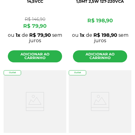
14,5VCC
1,0MT 2,5W 127-220VCA
R$
146
,
90
R$
198
,
90
R$
79
,
90
ou
1
de
R$
79
,
90
sem
ou
1
de
R$
198
,
90
sem
juros
juros
ADICIONAR AO
ADICIONAR AO
CARRINHO
CARRINHO
Frete 48h
Outlet
Outlet