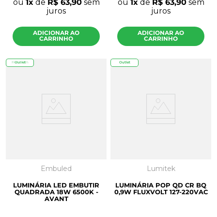
ou
1
de
R$
63
,
90
sem
ou
1
de
R$
63
,
90
sem
juros
juros
ADICIONAR AO
ADICIONAR AO
CARRINHO
CARRINHO
Frete 48h
Outlet
Outlet
Embuled
Lumitek
LUMINÁRIA LED EMBUTIR
LUMINÁRIA POP QD CR BQ
QUADRADA 18W 6500K -
0,9W FLUXVOLT 127-220VAC
AVANT