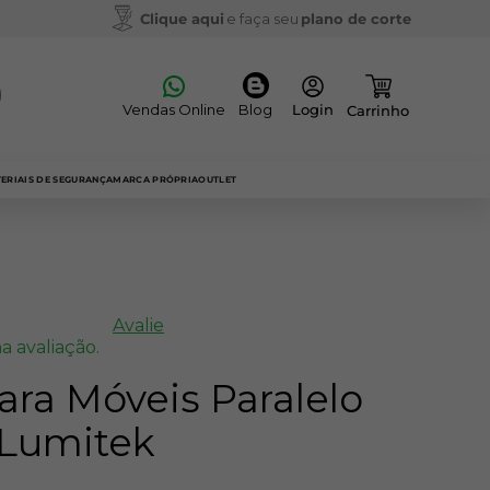
Clique aqui
e faça seu
plano de corte
Vendas Online
Blog
ERIAIS DE SEGURANÇA
MARCA PRÓPRIA
OUTLET
Avalie
a avaliação.
para Móveis Paralelo
 Lumitek