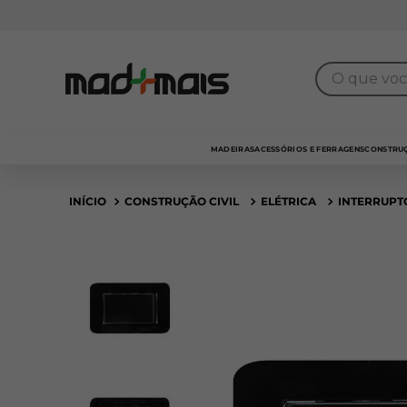
7% de desconto
para pagamento no
PIX
O que você 
MADEIRAS
ACESSÓRIOS E FERRAGENS
CONSTRUÇ
CONSTRUÇÃO CIVIL
ELÉTRICA
INTERRUPT
Outlet