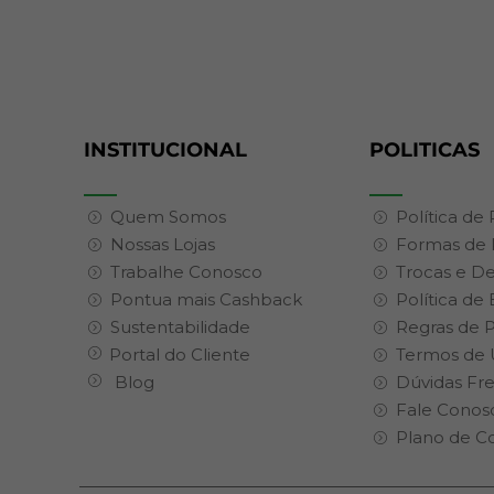
INSTITUCIONAL
POLITICAS
Quem Somos
Política de
Nossas Lojas
Formas de
Trabalhe Conosco
Trocas e D
Pontua mais Cashback
Política de
Sustentabilidade
Regras de 
Portal do Cliente
Termos de 
Blog
Dúvidas Fr
Fale Conos
Plano de C