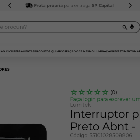
Frota própria
para entrega
SP Capital
procura?
TERMOS MAIS BUSCADOS
1
º
sarrafo
ÃO CIVIL
FERRAMENTAS
PRODUTOS QUIMICOS
FAÇA VOCÊ MESMO
ILUMINAÇÃO
REVESTIMENTO
MAT
2
º
compensados
ORES
3
º
compensado naval
4
º
mdf 15mm
☆
☆
☆
☆
☆
(
0
)
5
º
napa
Faça login para escrever um
Lumitek
6
º
puxador
Interruptor 
7
º
bagum
Preto Abnt -
8
º
mdf a4
Código
:
55101028508806
9
º
pinus