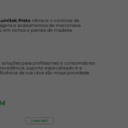
 Lumitek Preto
oferece o controle de
ragens e acabamentos de marcenaria
ão em nichos e painéis de madeira.
 soluções para profissionais e consumidores
ocedência, suporte especializado e a
eficiência da sua obra são nossa prioridade
ÉM
Frete 48h
Outlet