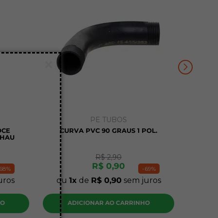
PE TUBOS
OCE
CURVA PVC 90 GRAUS 1 POL.
EHAU
R$
2
,
90
R$
0
,
90
68%
-
69%
uros
ou
1
de
R$
0
,
90
sem juros
HO
ADICIONAR AO CARRINHO