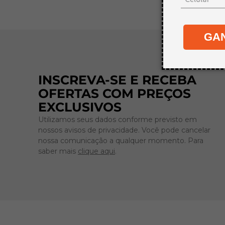
GA
INSCREVA-SE E RECEBA
OFERTAS COM PREÇOS
EXCLUSIVOS
Utilizamos seus dados conforme previsto em
nossos avisos de privacidade. Você pode cancelar
nossa comunicação a qualquer momento. Para
saber mais
clique aqui
.