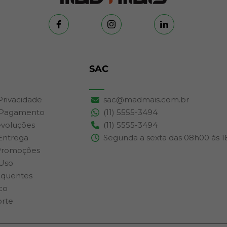
SAC
 Privacidade
sac@madmais.com.br
 Pagamento
(11) 5555-3494
evoluções
(11) 5555-3494
 Entrega
Segunda a sexta das 08h00 às 
Promoções
Uso
equentes
co
orte