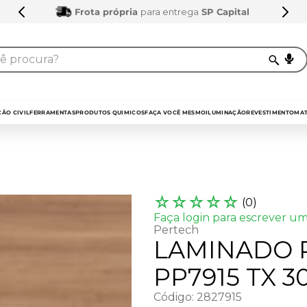
Frota própria
para entrega
SP Capital
procura?
TERMOS MAIS BUSCADOS
1
º
sarrafo
ÃO CIVIL
FERRAMENTAS
PRODUTOS QUIMICOS
FAÇA VOCÊ MESMO
ILUMINAÇÃO
REVESTIMENTO
MAT
2
º
compensados
3
º
compensado naval
4
º
bagum
☆
☆
☆
☆
☆
(
0
)
5
º
mdf 15mm
Faça login para escrever um
Pertech
6
º
puxador
LAMINADO 
7
º
napa
PP7915 TX 
8
º
mdf a4
Código
:
2827915
9
º
pinus