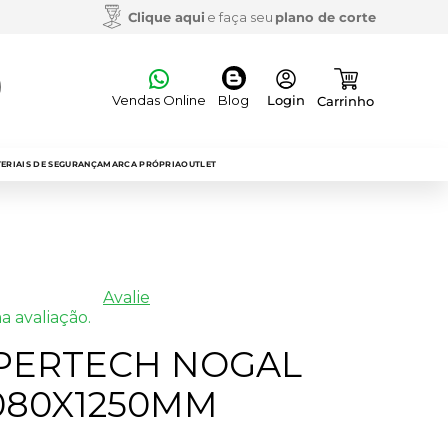
Clique aqui
e faça seu
plano de corte
Vendas Online
Blog
ERIAIS DE SEGURANÇA
MARCA PRÓPRIA
OUTLET
Avalie
a avaliação.
PERTECH NOGAL
3080X1250MM