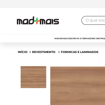
7% de desconto
para pagamento no
PIX
O que você 
MADEIRAS
ACESSÓRIOS E FERRAGENS
CONSTRUÇ
REVESTIMENTO
FORMICAS E LAMINADOS