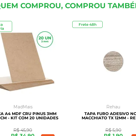
UEM COMPROU, COMPROU TAMB
ca
Frete 48h
Outlet
ia
MadMais
Rehau
A A4 MDF CRU PINUS 3MM
TAPA FURO ADESIVO N
CM - KIT COM 20 UNIDADES
MACCHIATO TX 12MM - R
R$
45
,
90
R$
5
,
90
R$
34
,
90
R$
1
,
90