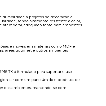
ogal PP7915 TX é formulado para suportar o
cie não porosa impede a proliferação de
e durabilidade a projetos de decoração e
do fácil de higienizar com um pano úmido e
ualidade, sendo altamente resistente a calor,
omuns.
 e atemporal, adequado tanto para ambientes
u acabamento em Nogal proporciona um
va o design dos ambientes, mantendo-se com
 longo do tempo.
visórias e móveis em materiais como MDF e
has, áreas gourmet e outros ambientes
atura PP 7902
em locais que requerem um
tência, como armários de cozinha, prateleiras,
o, hospitais, hotéis e escritórios. Evite sua
7915 TX é formulado para suportar o uso
bmersas, garantindo assim uma performance
 higienizar com um pano úmido e produtos de
gn dos ambientes, mantendo-se com
s