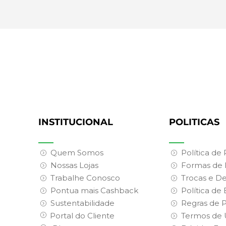
INSTITUCIONAL
POLITICAS
Quem Somos
Política de
Nossas Lojas
Formas de
Trabalhe Conosco
Trocas e D
Pontua mais Cashback
Política de
Sustentabilidade
Regras de 
Portal do Cliente
Termos de 