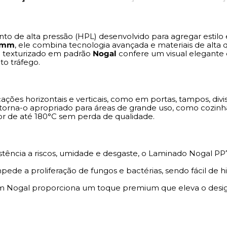
desgaste, o Laminado N
uso intensivo.
Fácil Limpeza:
A superfí
o de alta pressão (HPL) desenvolvido para agregar estilo 
fungos e bactérias, sen
8 mm
, ele combina tecnologia avançada e materiais de alta q
produtos de limpeza c
 texturizado em padrão
Nogal
confere um visual elegante
to tráfego.
Estética Sofisticada:
Se
toque premium que ele
aparência impecável ao
ações horizontais e verticais, como em portas, tampos, di
Dicas de Uso
 torna-o apropriado para áreas de grande uso, como cozin
or de até 180°C sem perda de qualidade.
Utilize o
Laminado Pertech N
visual elegante com alta resis
áreas comerciais de alto tráfeg
stência a riscos, umidade e desgaste, o Laminado Nogal PP
aplicação em superfícies su
mpede a proliferação de fungos e bactérias, sendo fácil de
otimizada.
Nogal proporciona um toque premium que eleva o desi
Especificações Técnica
Marca: Pertech