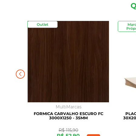
Q
Outlet
Mar
Própr
MultiMarcas
FORMICA CARVALHO ESCURO FC
PLAC
3000X1250 - 35MM
30X20
R$
115
,
90
R$
52
,
90