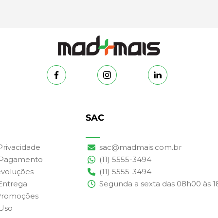
SAC
 Privacidade
sac@madmais.com.br
 Pagamento
(11) 5555-3494
evoluções
(11) 5555-3494
 Entrega
Segunda a sexta das 08h00 às 
Promoções
Uso