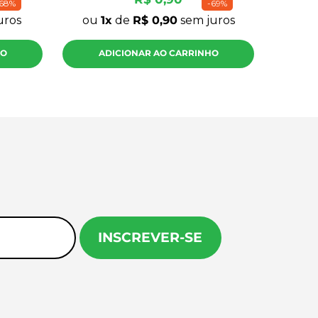
68%
-
69%
uros
ou
1
de
R$
0
,
90
sem juros
HO
ADICIONAR AO CARRINHO
INSCREVER-SE