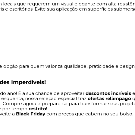
Dimensões: 3080x1250
locais que requerem um visual elegante com alta resistênc
Cor: NogalTexturizado
téis e escritórios. Evite sua aplicação em superfícies subm
Espessura: 0,8 mm
Garantia: 2 anos
Esse laminado de alta press
qualidade, praticidade e desi
revestimento de móveis.
Black Friday na Mad Ma
 opção para quem valoriza qualidade, praticidade e design
Prepare-se para a
Black Frid
aproveitar
descontos incríve
des Imperdíveis!
reforma e decoração. Durante
especial traz
ofertas relâmp
do ano! É a sua chance de aproveitar
descontos incríveis
e
Garanta
economia
sem abrir 
esquenta, nossa seleção especial traz
ofertas relâmpago
q
para transformar seus projet
. Compre agora e prepare-se para transformar seus projet
 é por tempo
restrito!
Lembre-se, estoques limita
veite a
Black Friday
com preços que cabem no seu bolso.
Não fique de fora!
Acesse já o
preços que cabem no seu bo