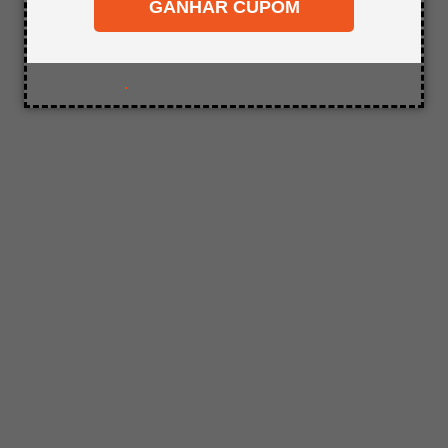
desejado.
GANHAR CUPOM
8
º
mdf a4
9
º
pinus
10
º
carpete
.