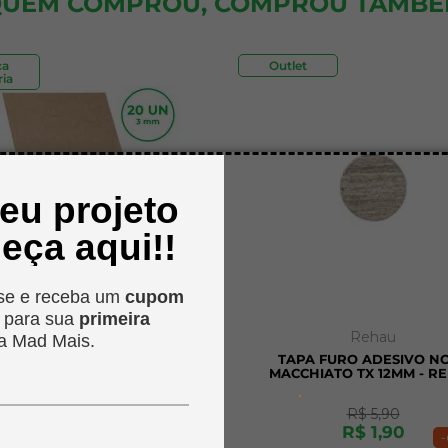
UEM COMPROU, COMPROU TAMB
ca
Frete 48h
Outlet
ia
seu projeto
eça aqui!!
se e receba um
cupom
o
para sua
primeira
MadMais
Rehau
a Mad Mais.
A A4 MDF CRU PINUS 3MM
TAPA FURO ADESIVO N
CM - KIT COM 20 UNIDADES
MACCHIATO TX 12MM - R
.
R$
45
,
90
R$
5
,
90
R$
34
,
90
R$
1
,
90
-
24%
-