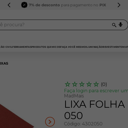
7% de desconto
para pagamento no
PIX
procura?
TERMOS MAIS BUSCADOS
1
º
sarrafo
ÃO CIVIL
FERRAMENTAS
PRODUTOS QUIMICOS
FAÇA VOCÊ MESMO
ILUMINAÇÃO
REVESTIMENTO
MAT
2
º
compensados
IXAS
3
º
compensado naval
4
º
napa
☆
☆
☆
☆
☆
(
0
)
5
º
mdf 15mm
Faça login para escrever um
MadMais
6
º
puxador
LIXA FOLHA
7
º
bagum
050
8
º
mdf a4
Código
:
4302050
9
º
pinus