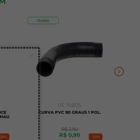
ÉM
Frete 48h
Outlet
PE TUBOS
OCE
CURVA PVC 90 GRAUS 1 POL.
EHAU
R$
2
,
90
R$
0
,
90
68%
-
69%