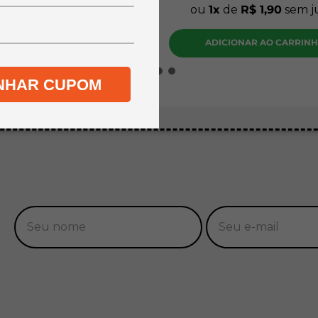
de
R$
34
,
90
sem juros
ou
1
de
R$
1
,
90
sem j
DICIONAR AO CARRINHO
ADICIONAR AO CARRIN
NHAR CUPOM