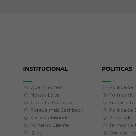
INSTITUCIONAL
POLITICAS
Quem Somos
Política de
Nossas Lojas
Formas de
Trabalhe Conosco
Trocas e D
Pontua mais Cashback
Política de
Sustentabilidade
Regras de 
Portal do Cliente
Termos de 
Blog
Dúvidas Fr