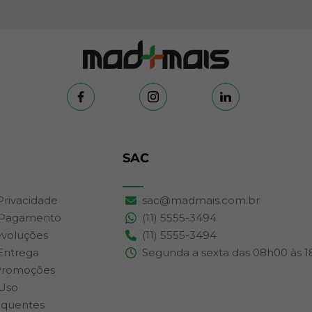
SAC
 Privacidade
sac@madmais.com.br
 Pagamento
(11) 5555-3494
evoluções
(11) 5555-3494
 Entrega
Segunda a sexta das 08h00 às 
Promoções
Uso
equentes