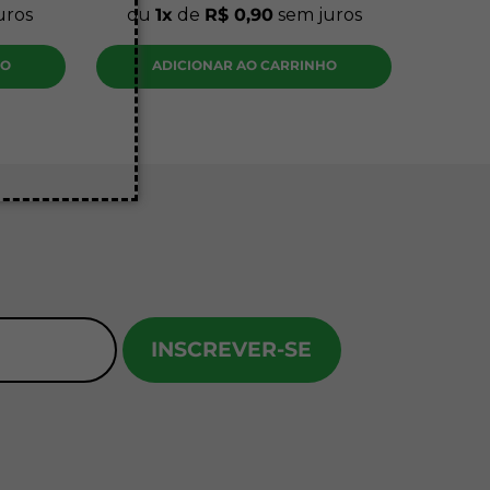
uros
ou
1
de
R$
0
,
90
sem juros
HO
ADICIONAR AO CARRINHO
INSCREVER-SE