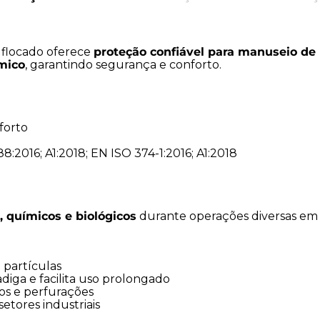
Segurança:
Bloqueia quím
Conforto:
Acabamento fl
Durabilidade:
Material r
flocado oferece
proteção confiável para manuseio de 
Versatilidade:
Adequada p
mico
, garantindo segurança e conforto.
forto
:2016; A1:2018; EN ISO 374-1:2016; A1:2018
 químicos e biológicos
durante operações diversas em i
 partículas
iga e facilita uso prolongado
gos e perfurações
etores industriais