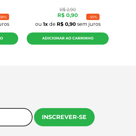
R$
2
,
90
R$
0
,
90
68%
-
69%
uros
ou
1
de
R$
0
,
90
sem juros
HO
ADICIONAR AO CARRINHO
INSCREVER-SE