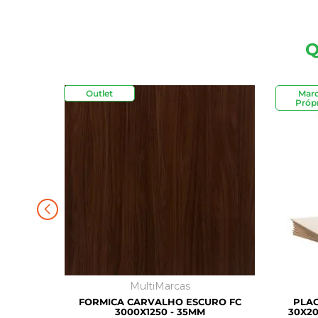
Q
Outlet
Mar
Própr
MultiMarcas
FORMICA CARVALHO ESCURO FC
PLAC
3000X1250 - 35MM
30X20