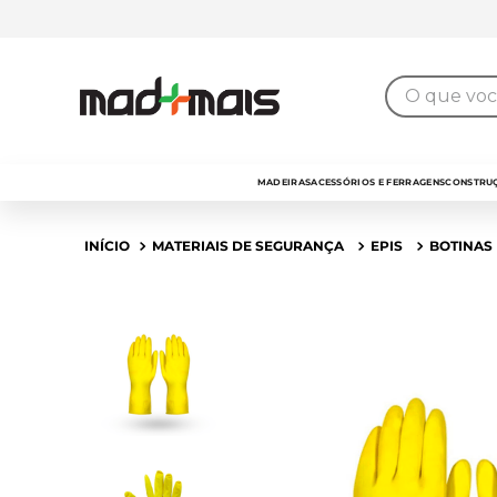
7% de desconto
para pagamento no
PIX
O que você 
MADEIRAS
ACESSÓRIOS E FERRAGENS
CONSTRUÇ
MATERIAIS DE SEGURANÇA
EPIS
BOTINAS