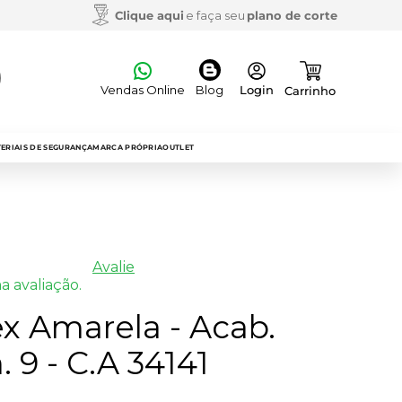
Clique aqui
e faça seu
plano de corte
Vendas Online
Blog
ERIAIS DE SEGURANÇA
MARCA PRÓPRIA
OUTLET
Avalie
a avaliação.
x Amarela - Acab.
 9 - C.A 34141