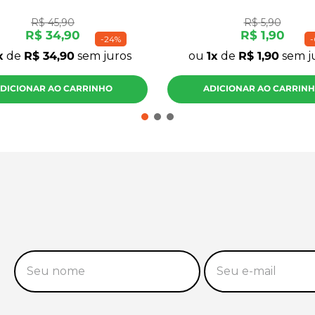
R$
45
,
90
R$
5
,
90
R$
34
,
90
R$
1
,
90
-
24%
-
de
R$
34
,
90
sem juros
ou
1
de
R$
1
,
90
sem j
DICIONAR AO CARRINHO
ADICIONAR AO CARRIN