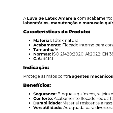
A
Luva de Látex Amarela
com acabamento 
laboratórios, manutenção e manuseio quí
Características do Produto:
Material:
Látex natural
Acabamento:
Flocado interno para con
Tamanho:
9
Normas:
ISO 21420:2020; A1:2022; EN 388
C.A:
34141
Indicação:
Protege as mãos contra
agentes mecânicos,
Benefícios:
Segurança:
Bloqueia químicos, sujeira e
Conforto:
Acabamento flocado reduz fad
Durabilidade:
Material resistente a ras
Versatilidade:
Adequada para diversos s