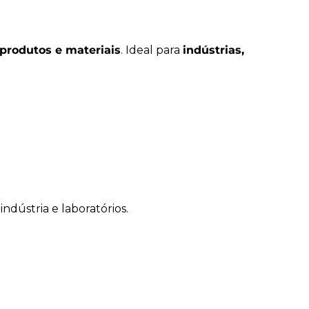
icos, sujeira e partículas
ocado reduz fadiga e facilita uso prolongado
esistente a rasgos e perfurações
produtos e materiais
. Ideal para
indústrias,
ara diversos setores industriais
ndústria e laboratórios.