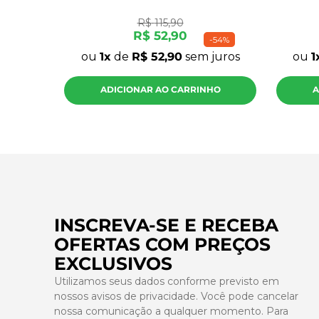
R$
115
,
90
R$
52
,
90
-
54%
ou
1
de
R$
52
,
90
sem juros
ou
1
ADICIONAR AO CARRINHO
A
INSCREVA-SE E RECEBA
OFERTAS COM PREÇOS
EXCLUSIVOS
Utilizamos seus dados conforme previsto em
nossos avisos de privacidade. Você pode cancelar
nossa comunicação a qualquer momento. Para