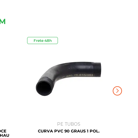
ÉM
Frete 48h
Outlet
PE TUBOS
OCE
CURVA PVC 90 GRAUS 1 POL.
EHAU