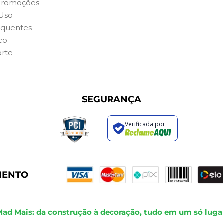
Promoções
Uso
equentes
co
orte
SEGURANÇA
Verificada por
MENTO
Mad Mais: da construção à decoração, tudo em um só lugar