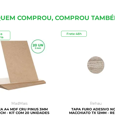
UEM COMPROU, COMPROU TAMB
ca
Frete 48h
Outlet
ia
MadMais
Rehau
A A4 MDF CRU PINUS 3MM
TAPA FURO ADESIVO N
CM - KIT COM 20 UNIDADES
MACCHIATO TX 12MM - R