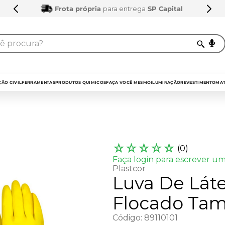
Frota própria
para entrega
SP Capital
procura?
TERMOS MAIS BUSCADOS
1
º
sarrafo
ÃO CIVIL
FERRAMENTAS
PRODUTOS QUIMICOS
FAÇA VOCÊ MESMO
ILUMINAÇÃO
REVESTIMENTO
MAT
2
º
compensados
3
º
compensado naval
4
º
bagum
☆
☆
☆
☆
☆
(
0
)
5
º
tapa furo
Faça login para escrever um
Plastcor
6
º
puxador
Luva De Láte
7
º
mdf 15mm
Flocado Tam.
8
º
napa
Código
:
89110101
9
º
mdf a4