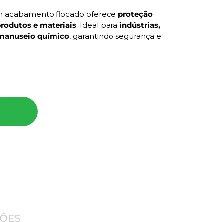
 acabamento flocado oferece
proteção
produtos e materiais
. Ideal para
indústrias,
 manuseio químico
, garantindo segurança e
duto:
nterno para conforto
 A1:2022; EN 388:2016; A1:2018; EN ISO 374-
tes mecânicos, químicos e biológicos
durante
ia e laboratórios.
ÇÕES