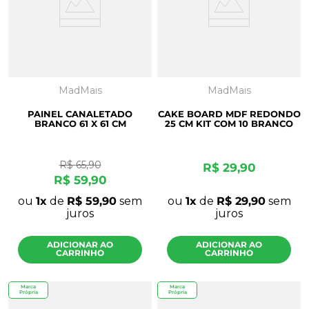
8
º
mdf a4
9
º
pinus
10
º
carpete
MadMais
MadMais
PAINEL CANALETADO
CAKE BOARD MDF REDONDO
BRANCO 61 X 61 CM
25 CM KIT COM 10 BRANCO
R$
65
,
90
R$
29
,
90
R$
59
,
90
ou
1
de
R$
59
,
90
sem
ou
1
de
R$
29
,
90
sem
juros
juros
ADICIONAR AO
ADICIONAR AO
CARRINHO
CARRINHO
Marca
Marca
Própria
Própria