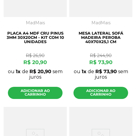
MadMais
MadMais
PLACA A4 MDF CRU PINUS
MESA LATERAL SOFÁ
3MM 30X20CM - KIT COM 10
MADEIRA PEROBA
UNIDADES
40X70X25,1 CM
R$
26
,
90
R$
244
,
90
R$
20
,
90
R$
73
,
90
ou
1
de
R$
20
,
90
sem
ou
1
de
R$
73
,
90
sem
juros
juros
ADICIONAR AO
ADICIONAR AO
CARRINHO
CARRINHO