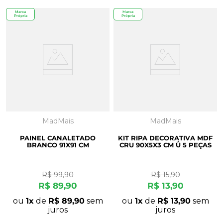
Marca
Marca
Própria
Própria
MadMais
MadMais
PAINEL CANALETADO
KIT RIPA DECORATIVA MDF
BRANCO 91X91 CM
CRU 90X5X3 CM Û 5 PEÇAS
R$
99
,
90
R$
15
,
90
R$
89
,
90
R$
13
,
90
ou
1
de
R$
89
,
90
sem
ou
1
de
R$
13
,
90
sem
juros
juros