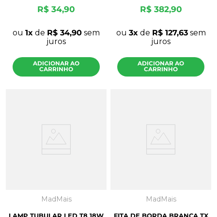
R$
34
,
90
R$
382
,
90
ou
1
de
R$
34
,
90
sem
ou
3
de
R$
127
,
63
sem
juros
juros
ADICIONAR AO
ADICIONAR AO
CARRINHO
CARRINHO
MadMais
MadMais
LAMP TUBULAR LED T8 18W
FITA DE BORDA BRANCA TX