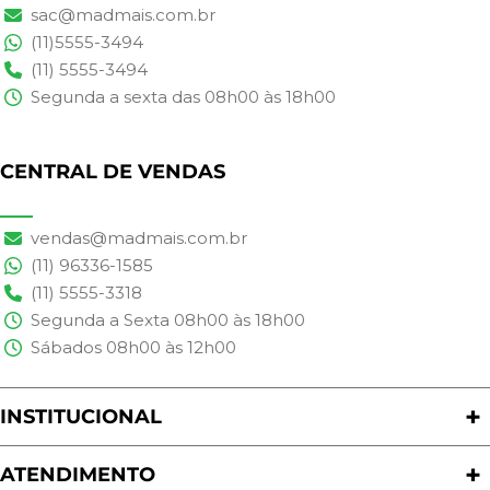
sac@madmais.com.br
(11)5555-3494
(11) 5555-3494
Segunda a sexta das 08h00 às 18h00
CENTRAL DE VENDAS
vendas@madmais.com.br
(11) 96336-1585
(11) 5555-3318
Segunda a Sexta 08h00 às 18h00
Sábados 08h00 às 12h00
INSTITUCIONAL
Quem Somos
Nossas Lojas
ATENDIMENTO