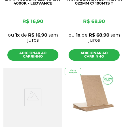
4000K - LEDVANCE
022MM C/ 100MTS T
R$
16
,
90
R$
68
,
90
ou
1
de
R$
16
,
90
sem
ou
1
de
R$
68
,
90
sem
juros
juros
ADICIONAR AO
ADICIONAR AO
CARRINHO
CARRINHO
Marca
Própria