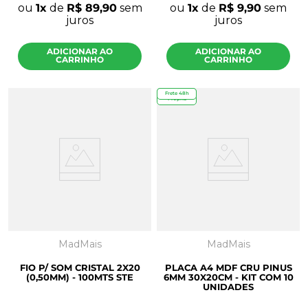
ou
1
de
R$
89
,
90
sem
ou
1
de
R$
9
,
90
sem
juros
juros
ADICIONAR AO
ADICIONAR AO
CARRINHO
CARRINHO
Frete 48h
Marca
Própria
MadMais
MadMais
FIO P/ SOM CRISTAL 2X20
PLACA A4 MDF CRU PINUS
(0,50MM) - 100MTS STE
6MM 30X20CM - KIT COM 10
UNIDADES