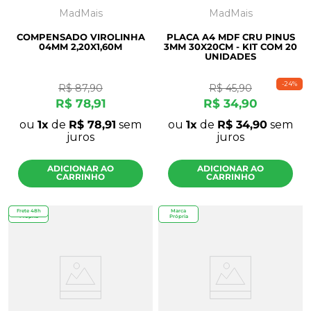
MadMais
MadMais
COMPENSADO VIROLINHA
PLACA A4 MDF CRU PINUS
04MM 2,20X1,60M
3MM 30X20CM - KIT COM 20
UNIDADES
-
24%
R$
87
,
90
R$
45
,
90
R$
78
,
91
R$
34
,
90
ou
1
de
R$
78
,
91
sem
ou
1
de
R$
34
,
90
sem
juros
juros
ADICIONAR AO
ADICIONAR AO
CARRINHO
CARRINHO
Frete 48h
Marca
Marca
Própria
Própria