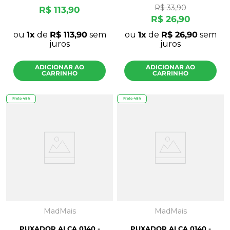
R$
33
,
90
R$
113
,
90
R$
26
,
90
ou
1
de
R$
113
,
90
sem
ou
1
de
R$
26
,
90
sem
juros
juros
ADICIONAR AO
ADICIONAR AO
CARRINHO
CARRINHO
Frete 48h
Frete 48h
MadMais
MadMais
PUXADOR ALÇA 0140 -
PUXADOR ALÇA 0140 -