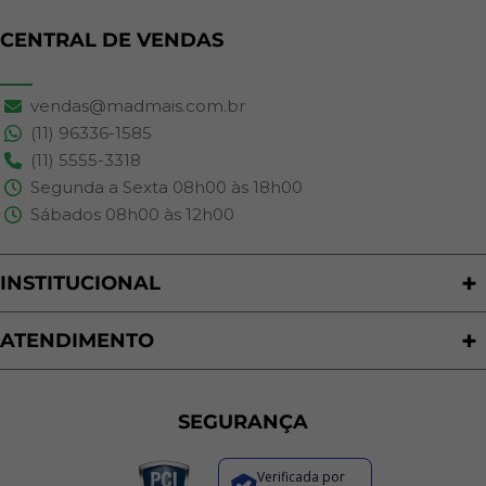
CENTRAL DE VENDAS
vendas@madmais.com.br
(11) 96336-1585
(11) 5555-3318
Segunda a Sexta 08h00 às 18h00
Sábados 08h00 às 12h00
INSTITUCIONAL
Quem Somos
Nossas Lojas
ATENDIMENTO
Trabalhe Conosco
Política de Privacidade
Programa de Cashback
Formas de Pagamento
Sustentabilidade
Trocas e Devoluções
SEGURANÇA
Política de Entrega
Regras de Promoções
Verificada por