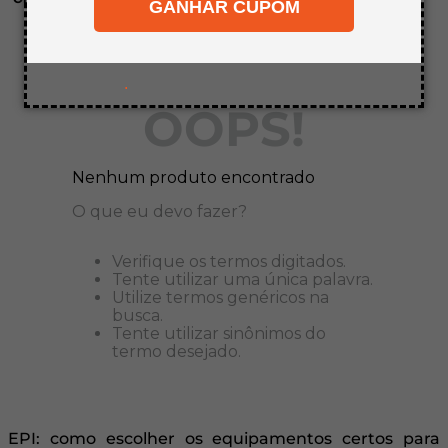
GANHAR CUPOM
8
º
mdf a4
9
º
pinus
10
º
carpete
.
OOPS!
Nenhum produto encontrado
O que eu devo fazer?
Verifique os termos digitados.
Tente utilizar uma única palavra.
Utilize termos genéricos na
busca.
Tente utilizar sinônimos do
termo desejado.
EPI: como escolher os equipamentos certos para