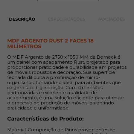
Material: Composição de Pinus provenientes de
reflorestamento, garantindo sustentabilidade,
DESCRIÇÃO
ESPECIFICAÇÕES
AVALIAÇÕES
proporcionando um toque diferenciado e moderno.
Número de faces: 2 FACES;
Acabamento: RUST;
MDF ARGENTO RUST 2 FACES 18
Comprimento: 2750 mm;
MILÍMETROS
Largura: 1850 mm;
Espessuras: 18 mm;
O MDF Argento de 2750 x 1850 MM da Berneck é
um painel com acabamento Rust, projetado para
Indicação:
proporcionar praticidade e durabilidade em projetos
de móveis robustos e decoração. Sua superfície
fechada dificulta a proliferação de micro-
O MDF de 18 mm é indicado para composição de
organismos, tornando-o ideal para ambientes que
móveis, estruturas e painéis como estantes, armários,
exigem fácil higienização. Com dimensões
padronizadas e excelente qualidade de
gavetas e revestimentos.
acabamento, é uma solução eficiente para otimizar
o processo de produção de móveis, garantindo
Benefícios:
praticidade e uniformidade.
Permite cortes em qualquer direção devido à ausência
Características do Produto:
de orientação de fibras, proporcionando flexibilidade no
Material: Composição de Pinus provenientes de
design; Superfície uniforme que elimina imperfeições