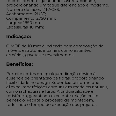
reflorestamento, garantindo sustentabilidade,
comuns em madeiras naturais, como rachaduras e furos;
proporcionando um toque diferenciado e moderno.
Alta durabilidade e resistência, garantindo excelente
Número de faces: 2 FACES;
Acabamento: RUST;
relação custo-benefício; Facilita o processo de
Comprimento: 2750 mm;
montagem, reduzindo o tempo de execução dos
Largura: 1850 mm;
projetos.
Espessuras: 18 mm;
Indicação:
O MDF de 18 mm é indicado para composição de
móveis, estruturas e painéis como estantes,
armários, gavetas e revestimentos.
Benefícios:
Permite cortes em qualquer direção devido à
ausência de orientação de fibras, proporcionando
flexibilidade no design; Superfície uniforme que
elimina imperfeições comuns em madeiras naturais,
como rachaduras e furos; Alta durabilidade e
resistência, garantindo excelente relação custo-
benefício; Facilita o processo de montagem,
reduzindo o tempo de execução dos projetos.