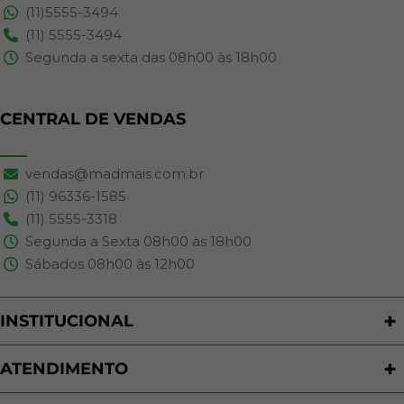
(11)5555-3494
(11) 5555-3494
Segunda a sexta das 08h00 às 18h00
CENTRAL DE VENDAS
vendas@madmais.com.br
(11) 96336-1585
(11) 5555-3318
Segunda a Sexta 08h00 às 18h00
Sábados 08h00 às 12h00
INSTITUCIONAL
Quem Somos
Nossas Lojas
ATENDIMENTO
Trabalhe Conosco
Política de Privacidade