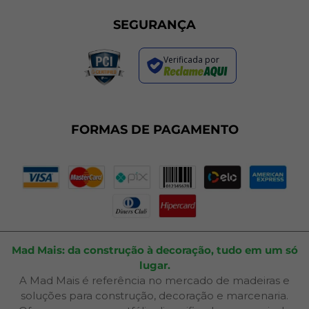
Programa de Cashback
Formas de Pagamento
Sustentabilidade
Trocas e Devoluções
SEGURANÇA
Política de Entrega
Regras de Promoções
Verificada por
Termos de Uso
Dúvidas Frequentes
Fale Conosco
Plano de Corte
FORMAS DE PAGAMENTO
Portal do Cliente
Mad Mais: da construção à decoração, tudo em um só
lugar.
A Mad Mais é referência no mercado de madeiras e
soluções para construção, decoração e marcenaria.