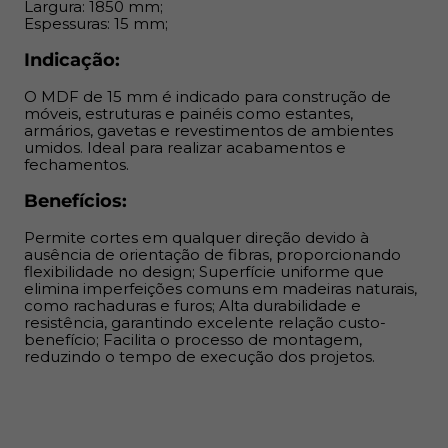
relação custo-benefício; Facilita o processo de
Largura: 1850 mm;
Espessuras: 15 mm;
montagem, reduzindo o tempo de execução dos
projetos.
Indicação:
O MDF de 15 mm é indicado para construção de
móveis, estruturas e painéis como estantes,
armários, gavetas e revestimentos de ambientes
umidos. Ideal para realizar acabamentos e
fechamentos.
Benefícios:
Permite cortes em qualquer direção devido à
ausência de orientação de fibras, proporcionando
flexibilidade no design; Superfície uniforme que
elimina imperfeições comuns em madeiras naturais,
como rachaduras e furos; Alta durabilidade e
resistência, garantindo excelente relação custo-
benefício; Facilita o processo de montagem,
reduzindo o tempo de execução dos projetos.