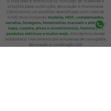
A Mad Mais é referência no mercado de madeiras e
soluções para construção, decoração e marcenaria.
Oferecemos um portfólio diversificado com mais de
4.000 itens, incluindo
madeira, MDF, compensados,
sarrafos, ferragens, ferramentas manuais e elétricas,
napa, carpete, pisos e revestimentos, iluminação,
produtos elétricos e muito mais
. Atendemos desde
hobbistas e marceneiros até empresas de cenografia,
decoração e construção civil.
Além de produtos de qualidade, disponibilizamos
serviços especializados como
corte sob medida,
aplicação de fita de borda, furação, usinagem,
consultoria técnica e entrega personalizada
,
oferecendo praticidade e soluções completas para cada
etapa do seu projeto. Nossa infraestrutura de mais de
12.364 m² e frota própria garante eficiência nas entregas
e pronta entrega para a maioria dos produtos.
A Bagu Mais agora é Mad Mais! Todos os produtos de
revestimento, como Bagum napas, carpetes, forros e
pisos, estão disponíveis aqui, garantindo a mesma
qualidade e variedade para seus projetos.