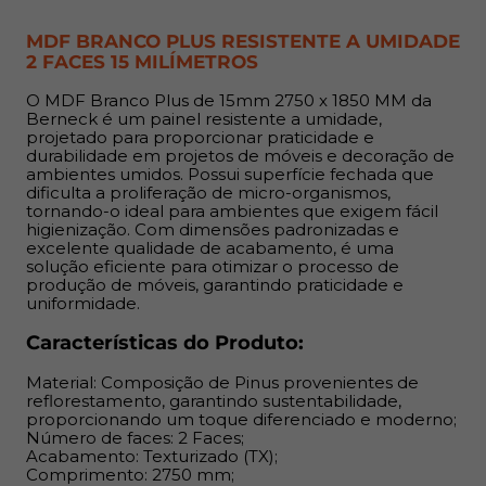
Número de faces: 2 Faces;
MDF BRANCO PLUS RESISTENTE A UMIDADE
Acabamento: Texturizado (TX);
2 FACES 15 MILÍMETROS
Comprimento: 2750 mm;
Largura: 1850 mm;
O MDF Branco Plus de 15mm 2750 x 1850 MM da
Espessuras: 15 mm;
Berneck é um painel resistente a umidade,
projetado para proporcionar praticidade e
durabilidade em projetos de móveis e decoração de
Indicação:
ambientes umidos. Possui superfície fechada que
dificulta a proliferação de micro-organismos,
O MDF de 15 mm é indicado para construção de móveis,
tornando-o ideal para ambientes que exigem fácil
higienização. Com dimensões padronizadas e
estruturas e painéis como estantes, armários, gavetas e
excelente qualidade de acabamento, é uma
revestimentos de ambientes umidos. Ideal para realizar
solução eficiente para otimizar o processo de
acabamentos e fechamentos.
produção de móveis, garantindo praticidade e
uniformidade.
Benefícios:
Características do Produto:
Permite cortes em qualquer direção devido à ausência
Material: Composição de Pinus provenientes de
de orientação de fibras, proporcionando flexibilidade no
reflorestamento, garantindo sustentabilidade,
proporcionando um toque diferenciado e moderno;
design; Superfície uniforme que elimina imperfeições
Número de faces: 2 Faces;
comuns em madeiras naturais, como rachaduras e furos;
Acabamento: Texturizado (TX);
Alta durabilidade e resistência, garantindo excelente
Comprimento: 2750 mm;