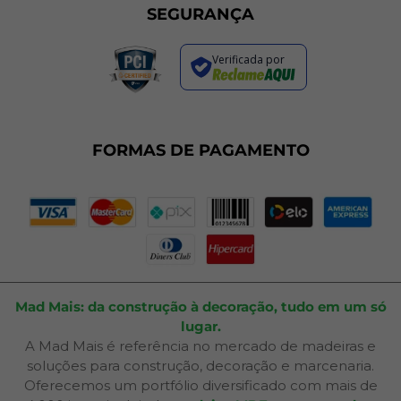
Sustentabilidade
Trocas e Devoluções
SEGURANÇA
Política de Entrega
Regras de Promoções
Verificada por
Termos de Uso
Dúvidas Frequentes
Fale Conosco
Plano de Corte
FORMAS DE PAGAMENTO
Portal do Cliente
Mad Mais: da construção à decoração, tudo em um só
lugar.
A Mad Mais é referência no mercado de madeiras e
soluções para construção, decoração e marcenaria.
Oferecemos um portfólio diversificado com mais de