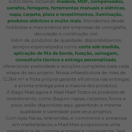
4.000 itens, incluindo
madeira, MDF, compensados,
sarrafos, ferragens, ferramentas manuais e elétricas,
napa, carpete, pisos e revestimentos, iluminação,
produtos elétricos e muito mais
. Atendemos desde
hobbistas e marceneiros até empresas de cenografia,
decoração e construção civil.
Além de produtos de qualidade, disponibilizamos
serviços especializados como
corte sob medida,
aplicação de fita de borda, furação, usinagem,
consultoria técnica e entrega personalizada
,
oferecendo praticidade e soluções completas para cada
etapa do seu projeto. Nossa infraestrutura de mais de
12.364 m² e frota própria garante eficiência nas entregas
e pronta entrega para a maioria dos produtos.
A Bagu Mais agora é Mad Mais! Todos os produtos de
revestimento, como Bagum napas, carpetes, forros e
pisos, estão disponíveis aqui, garantindo a mesma
qualidade e variedade para seus projetos.
Com lojas físicas, televendas, e-commerce e presença
em marketplaces, a Mad Mais proporciona uma
experiência de compra acessível e conveniente. Seja