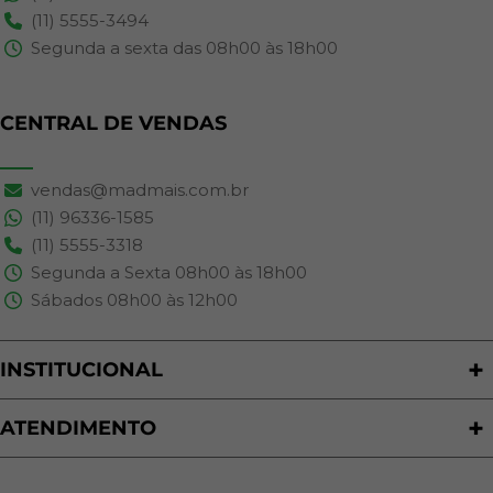
(11) 5555-3494
Segunda a sexta das 08h00 às 18h00
CENTRAL DE VENDAS
vendas@madmais.com.br
(11) 96336-1585
(11) 5555-3318
Segunda a Sexta 08h00 às 18h00
Sábados 08h00 às 12h00
INSTITUCIONAL
Quem Somos
Nossas Lojas
ATENDIMENTO
Trabalhe Conosco
Política de Privacidade
Programa de Cashback
Formas de Pagamento