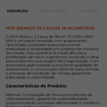
Material: Composição de Pinus provenientes de
reflorestamento, garantindo sustentabilidade,
DESCRIÇÃO
ESPECIFICAÇÕES
AVALIAÇÕES
proporcionando um toque diferenciado e moderno;
Número de faces: 2 faces;
Acabamento: Texturizado (TX);
MDF BRANCO TX 2 FACES 18 MILÍMETROS
Comprimento: 2750 mm;
Largura: 1850 mm;
O MDF Branco 2 Faces de 18mm TX 2750 x 1850
Espessuras: 18 mm;
MM é um painel revestido com acabamento
Texturizado, projetado para proporcionar
Indicação:
praticidade e durabilidade em projetos de móveis e
decoração. Sua superfície fechada dificulta a
proliferação de micro-organismos, tornando-o ideal
O MDF de 18 mm é indicado para construção de móveis
para ambientes que exigem fácil higienização. Com
como armários, estruturas e painéis como estantes,
dimensões padronizadas e excelente qualidade de
acabamento, é uma solução eficiente para otimizar
armários, gavetas e revestimentos. Ideal para realizar
o processo de produção de móveis, garantindo
acabamentos e fechamentos.
praticidade e uniformidade.
Benefícios:
Características do Produto:
Material: Composição de Pinus provenientes de
Permite cortes em qualquer direção devido à ausência
reflorestamento, garantindo sustentabilidade,
de orientação de fibras, proporcionando flexibilidade no
proporcionando um toque diferenciado e moderno;
design; Superfície uniforme que elimina imperfeições
Número de faces: 2 faces;