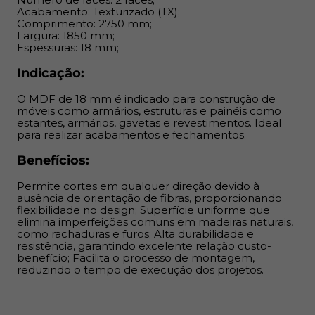
Acabamento: Texturizado (TX);
comuns em madeiras naturais, como rachaduras e furos;
Comprimento: 2750 mm;
Alta durabilidade e resistência, garantindo excelente
Largura: 1850 mm;
relação custo-benefício; Facilita o processo de
Espessuras: 18 mm;
montagem, reduzindo o tempo de execução dos
Indicação:
projetos.
O MDF de 18 mm é indicado para construção de
móveis como armários, estruturas e painéis como
estantes, armários, gavetas e revestimentos. Ideal
para realizar acabamentos e fechamentos.
Benefícios:
Permite cortes em qualquer direção devido à
ausência de orientação de fibras, proporcionando
flexibilidade no design; Superfície uniforme que
elimina imperfeições comuns em madeiras naturais,
como rachaduras e furos; Alta durabilidade e
resistência, garantindo excelente relação custo-
benefício; Facilita o processo de montagem,
reduzindo o tempo de execução dos projetos.