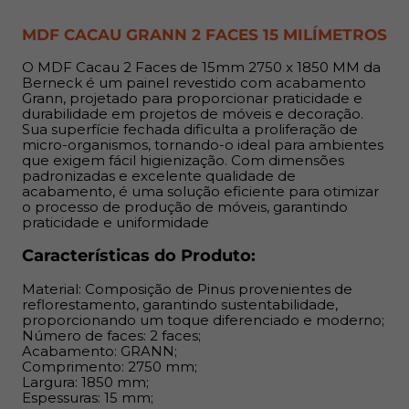
Acabamento: GRANN;
MDF CACAU GRANN 2 FACES 15 MILÍMETROS
Comprimento: 2750 mm;
Largura: 1850 mm;
O MDF Cacau 2 Faces de 15mm 2750 x 1850 MM da
Espessuras: 15 mm;
Berneck é um painel revestido com acabamento
Grann, projetado para proporcionar praticidade e
Indicação:
durabilidade em projetos de móveis e decoração.
Sua superfície fechada dificulta a proliferação de
micro-organismos, tornando-o ideal para ambientes
O MDF de 15 mm é indicado para construção de móveis,
que exigem fácil higienização. Com dimensões
estruturas e painéis como estantes, armários, gavetas e
padronizadas e excelente qualidade de
acabamento, é uma solução eficiente para otimizar
revestimentos. Ideal para realizar acabamentos e
o processo de produção de móveis, garantindo
fechamentos.
praticidade e uniformidade
Benefícios:
Características do Produto:
Material: Composição de Pinus provenientes de
Permite cortes em qualquer direção devido à ausência
reflorestamento, garantindo sustentabilidade,
de orientação de fibras, proporcionando flexibilidade no
proporcionando um toque diferenciado e moderno;
design; Superfície uniforme que elimina imperfeições
Número de faces: 2 faces;
Acabamento: GRANN;
comuns em madeiras naturais, como rachaduras e furos;
Comprimento: 2750 mm;
Alta durabilidade e resistência, garantindo excelente
Largura: 1850 mm;
relação custo-benefício; Facilita o processo de
Espessuras: 15 mm;