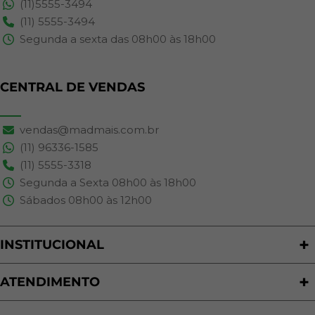
(11)5555-3494
(11) 5555-3494
Segunda a sexta das 08h00 às 18h00
CENTRAL DE VENDAS
vendas@madmais.com.br
(11) 96336-1585
(11) 5555-3318
Segunda a Sexta 08h00 às 18h00
Sábados 08h00 às 12h00
INSTITUCIONAL
Quem Somos
Nossas Lojas
ATENDIMENTO
Trabalhe Conosco
Política de Privacidade
Programa de Cashback