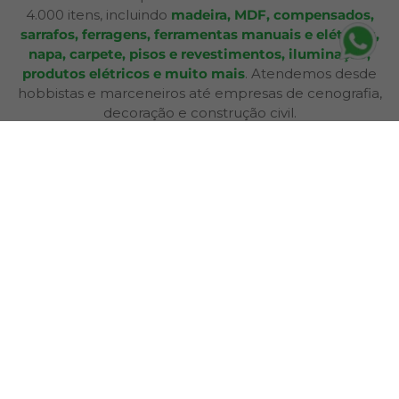
4.000 itens, incluindo
madeira, MDF, compensados,
sarrafos, ferragens, ferramentas manuais e elétricas,
napa, carpete, pisos e revestimentos, iluminação,
produtos elétricos e muito mais
. Atendemos desde
hobbistas e marceneiros até empresas de cenografia,
decoração e construção civil.
Além de produtos de qualidade, disponibilizamos
serviços especializados como
corte sob medida,
aplicação de fita de borda, furação, usinagem,
consultoria técnica e entrega personalizada
,
oferecendo praticidade e soluções completas para cada
etapa do seu projeto. Nossa infraestrutura de mais de
12.364 m² e frota própria garante eficiência nas entregas
e pronta entrega para a maioria dos produtos.
A Bagu Mais agora é Mad Mais! Todos os produtos de
revestimento, como Bagum napas, carpetes, forros e
pisos, estão disponíveis aqui, garantindo a mesma
qualidade e variedade para seus projetos.
Com lojas físicas, televendas, e-commerce e presença
em marketplaces, a Mad Mais proporciona uma