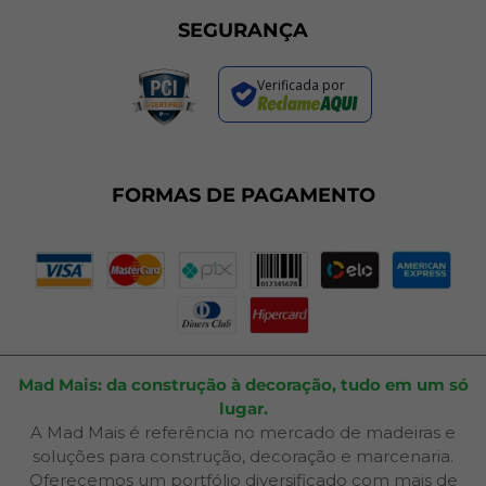
Formas de Pagamento
Sustentabilidade
Trocas e Devoluções
SEGURANÇA
Política de Entrega
Regras de Promoções
Verificada por
Termos de Uso
Dúvidas Frequentes
Fale Conosco
Plano de Corte
FORMAS DE PAGAMENTO
Portal do Cliente
Mad Mais: da construção à decoração, tudo em um só
lugar.
A Mad Mais é referência no mercado de madeiras e
soluções para construção, decoração e marcenaria.
Oferecemos um portfólio diversificado com mais de