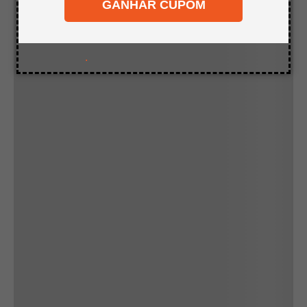
GANHAR CUPOM
8
º
napa
9
º
mdf a4
10
º
mdf cru
.