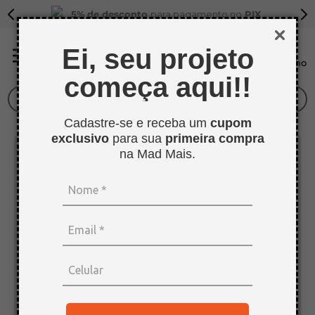
5% de desconto
para pagamento no
PIX
Ei, seu projeto
começa aqui!!
O que você procura?
Cadastre-se e receba um
cupom
TERMOS MAIS BUSCADOS
exclusivo
para sua
primeira compra
1
º
sarrafo
na Mad Mais.
2
º
compensados
3
º
compensado naval
4
º
bagum
5
º
tapa furo
6
º
puxador
7
º
mdf 15mm