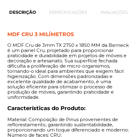
Material: Composição de Pinus provenientes de
reflorestamento, garantindo sustentabilidade,
DESCRIÇÃO
ESPECIFICAÇÕES
AVALIAÇÕES
proporcionando um toque diferenciado e moderno;
Número de faces: CRU;
Acabamento: CRU
MDF CRU 3 MILÍMETROS
Comprimento: 2750 mm;
Largura: 1850 mm;
O MDF Cru de 3mm TX 2750 x 1850 MM da Berneck
Espessuras: 3 mm;
é um painel Cru, projetado para proporcionar
praticidade e durabilidade em projetos de móveis e
Indicação:
decoração e artesanato. Sua superfície fechada
dificulta a proliferação de micro-organismos,
tornando-o ideal para ambientes que exigem fácil
O MDF de 3 mm é indicado para composição de móveis
higienização. Com dimensões padronizadas e
como fundos de armários, estruturas e painéis como
excelente qualidade de acabamento, é uma
solução eficiente para otimizar o processo de
estantes, armários, gavetas e revestimentos. Ideal para
produção de móveis, garantindo praticidade e
realizar artesanato.
uniformidade.
Benefícios:
Características do Produto:
Material: Composição de Pinus provenientes de
Permite cortes em qualquer direção devido à ausência
reflorestamento, garantindo sustentabilidade,
de orientação de fibras, proporcionando flexibilidade no
proporcionando um toque diferenciado e moderno;
design; Superfície uniforme que elimina imperfeições
Número de faces: CRU;