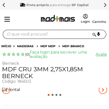
Frota própria
para entrega
SP Capital
O que você procura?
TERMOS MAIS BUSCADOS
MADEIRAS
MDF MDP
MDF-BRANCO
Faça login para escrever uma
1
º
sarrafo
☆
☆
☆
☆
☆
Avalie
(
0
)
avaliação.
2
º
compensados
Berneck
MDF CRU 3MM 2,75X1,85M
3
º
compensado naval
BERNECK
4
º
bagum
Código
:
184503
5
º
tapa furo
6
º
puxador
7
º
mdf 15mm