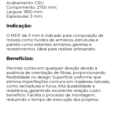
Acabamento: CRU
comuns em madeiras naturais, como rachaduras e furos;
Comprimento: 2750 mm;
Alta durabilidade e resistência, garantindo excelente
Largura: 1850 mm;
relação custo-benefício; Facilita o processo de
Espessuras: 3 mm;
montagem, reduzindo o tempo de execução dos
Indicação:
projetos.
O MDF de 3 mm é indicado para composição de
móveis como fundos de armários, estruturas e
painéis como estantes, armários, gavetas e
revestimentos. Ideal para realizar artesanato.
Benefícios:
Permite cortes em qualquer direção devido à
ausência de orientação de fibras, proporcionando
flexibilidade no design; Superfície uniforme que
elimina imperfeições comuns em madeiras naturais,
como rachaduras e furos; Alta durabilidade e
resistência, garantindo excelente relação custo-
benefício; Facilita o processo de montagem,
reduzindo o tempo de execução dos projetos.