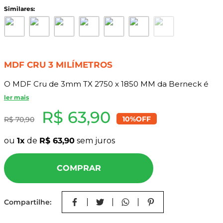
8
º
napa
9
º
mdf a4
10
º
mdf cru
MDF CRU 3 MILÍMETROS
O MDF Cru de 3mm TX 2750 x 1850 MM da Berneck é
um painel Cru, projetado para proporcionar praticidade
ler mais
e durabilidade em projetos de móveis e decoração e
R$
63
,
90
artesanato. Sua superfície fechada dificulta a
10%
OFF
R$
70
,
90
proliferação de micro-organismos, tornando-o ideal para
ambientes que exigem fácil higienização. Com
ou
1
de
R$
63
,
90
sem juros
dimensões padronizadas e excelente qualidade de
acabamento, é uma solução eficiente para otimizar o
COMPRAR
processo de produção de móveis, garantindo praticidade
e uniformidade.
Compartilhe:
Características do Produto: