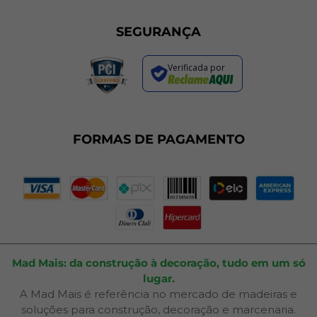
Programa de Cashback
Formas de Pagamento
Sustentabilidade
Trocas e Devoluções
SEGURANÇA
Política de Entrega
Regras de Promoções
Verificada por
Termos de Uso
Dúvidas Frequentes
Fale Conosco
Plano de Corte
FORMAS DE PAGAMENTO
Portal do Cliente
Mad Mais: da construção à decoração, tudo em um só
lugar.
A Mad Mais é referência no mercado de madeiras e
soluções para construção, decoração e marcenaria.