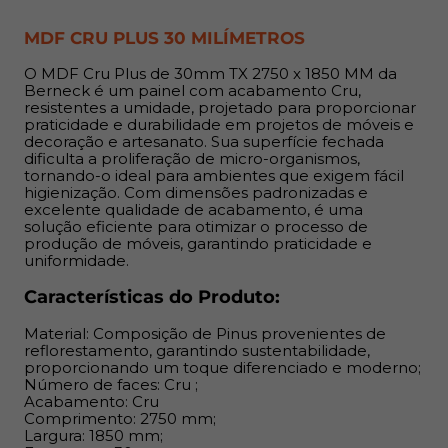
Número de faces: Cru ;
MDF CRU PLUS 30 MILÍMETROS
Acabamento: Cru
Comprimento: 2750 mm;
O MDF Cru Plus de 30mm TX 2750 x 1850 MM da
Largura: 1850 mm;
Berneck é um painel com acabamento Cru,
Espessuras: 30 mm;
resistentes a umidade, projetado para proporcionar
praticidade e durabilidade em projetos de móveis e
decoração e artesanato. Sua superfície fechada
Indicação:
dificulta a proliferação de micro-organismos,
tornando-o ideal para ambientes que exigem fácil
O MDF de 30 mm é indicado para composição de
higienização. Com dimensões padronizadas e
excelente qualidade de acabamento, é uma
móveis como fundos de armários, estruturas e painéis
solução eficiente para otimizar o processo de
como estantes, armários, gavetas e revestimentos. Ideal
produção de móveis, garantindo praticidade e
para realizar artesanato.
uniformidade.
Características do Produto:
Benefícios:
Material: Composição de Pinus provenientes de
Permite cortes em qualquer direção devido à ausência
reflorestamento, garantindo sustentabilidade,
de orientação de fibras, proporcionando flexibilidade no
proporcionando um toque diferenciado e moderno;
Número de faces: Cru ;
design; Superfície uniforme que elimina imperfeições
Acabamento: Cru
comuns em madeiras naturais, como rachaduras e furos;
Comprimento: 2750 mm;
Alta durabilidade e resistência, garantindo excelente
Largura: 1850 mm;