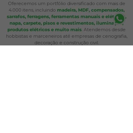
Oferecemos um portfólio diversificado com mais de
4.000 itens, incluindo
madeira, MDF, compensados,
sarrafos, ferragens, ferramentas manuais e elétricas,
napa, carpete, pisos e revestimentos, iluminação,
produtos elétricos e muito mais
. Atendemos desde
hobbistas e marceneiros até empresas de cenografia,
decoração e construção civil.
Além de produtos de qualidade, disponibilizamos
serviços especializados como
corte sob medida,
aplicação de fita de borda, furação, usinagem,
consultoria técnica e entrega personalizada
,
oferecendo praticidade e soluções completas para cada
etapa do seu projeto. Nossa infraestrutura de mais de
12.364 m² e frota própria garante eficiência nas entregas
e pronta entrega para a maioria dos produtos.
A Bagu Mais agora é Mad Mais! Todos os produtos de
revestimento, como Bagum napas, carpetes, forros e
pisos, estão disponíveis aqui, garantindo a mesma
qualidade e variedade para seus projetos.
Com lojas físicas, televendas, e-commerce e presença