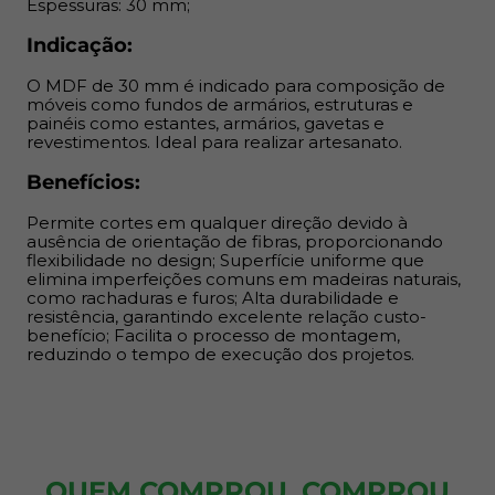
relação custo-benefício; Facilita o processo de
Espessuras: 30 mm;
montagem, reduzindo o tempo de execução dos
Indicação:
projetos.
O MDF de 30 mm é indicado para composição de
móveis como fundos de armários, estruturas e
painéis como estantes, armários, gavetas e
revestimentos. Ideal para realizar artesanato.
Benefícios:
Permite cortes em qualquer direção devido à
ausência de orientação de fibras, proporcionando
flexibilidade no design; Superfície uniforme que
elimina imperfeições comuns em madeiras naturais,
como rachaduras e furos; Alta durabilidade e
resistência, garantindo excelente relação custo-
benefício; Facilita o processo de montagem,
reduzindo o tempo de execução dos projetos.
QUEM COMPROU, COMPROU