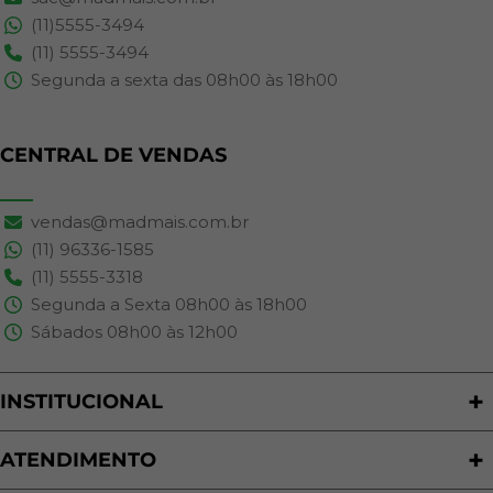
(11)5555-3494
(11) 5555-3494
Segunda a sexta das 08h00 às 18h00
CENTRAL DE VENDAS
vendas@madmais.com.br
(11) 96336-1585
(11) 5555-3318
Segunda a Sexta 08h00 às 18h00
Sábados 08h00 às 12h00
INSTITUCIONAL
Quem Somos
Nossas Lojas
ATENDIMENTO
Trabalhe Conosco
Política de Privacidade