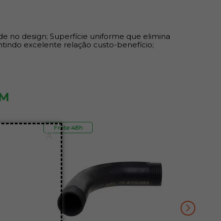
de no design; Superfície uniforme que elimina
ntindo excelente relação custo-benefício;
ÉM
Frete 48h
Outlet