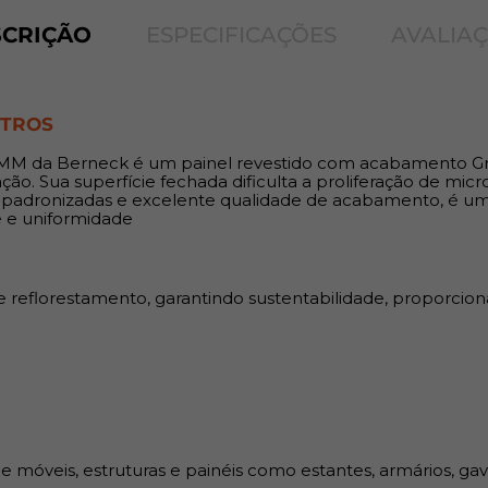
Espessuras: 15 mm;
SCRIÇÃO
ESPECIFICAÇÕES
AVALIA
Indicação:
O MDF de 15 mm é indicado pa
ETROS
como estantes, armários, gave
acabamentos e fechamentos
M da Berneck é um painel revestido com acabamento Gran
ão. Sua superfície fechada dificulta a proliferação de mi
Benefícios:
 padronizadas e excelente qualidade de acabamento, é uma
e e uniformidade
Permite cortes em qualquer d
fibras, proporcionando flexib
elimina imperfeições comuns
e reflorestamento, garantindo sustentabilidade, proporci
furos; Alta durabilidade e res
benefício; Facilita o proce
execução dos projetos.
óveis, estruturas e painéis como estantes, armários, gavet