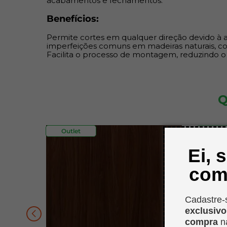
acabamentos e fechamentos.
Benefícios:
Permite cortes em qualquer direção devido à au
imperfeições comuns em madeiras naturais, como
Facilita o processo de montagem, reduzindo o
Q
Outlet
Mar
Própr
Ei, 
com
Cadastre-
exclusiv
compra
n