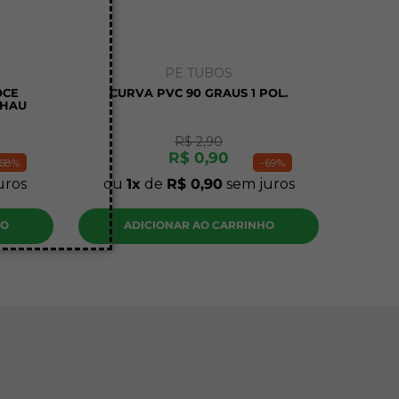
PE TUBOS
OCE
CURVA PVC 90 GRAUS 1 POL.
EHAU
R$
2
,
90
R$
0
,
90
68%
-
69%
uros
ou
1
de
R$
0
,
90
sem juros
HO
ADICIONAR AO CARRINHO