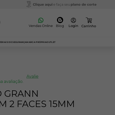
Clique aqui
e faça seu
plano de corte
Vendas Online
Blog
ERIAIS DE SEGURANÇA
MARCA PRÓPRIA
OUTLET
Avalie
a avaliação.
O GRANN
M 2 FACES 15MM