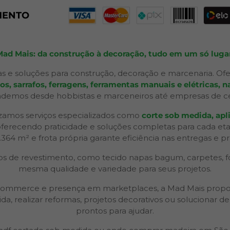
MENTO
Mad Mais: da construção à decoração, tudo em um só lugar
s e soluções para construção, decoração e marcenaria. Ofe
 sarrafos, ferragens, ferramentas manuais e elétricas, na
ndemos desde hobbistas e marceneiros até empresas de ceno
izamos serviços especializados como
corte sob medida, apli
 oferecendo praticidade e soluções completas para cada et
2.364 m² e frota própria garante eficiência nas entregas e p
 de revestimento, como tecido napas bagum, carpetes, forr
mesma qualidade e variedade para seus projetos.
 e-commerce e presença em marketplaces, a Mad Mais propo
ida, realizar reformas, projetos decorativos ou solucionar
prontos para ajudar.