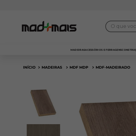
7% de desconto
para pagamento no
PIX
O que você 
MADEIRAS
ACESSÓRIOS E FERRAGENS
CONSTRUÇ
MADEIRAS
MDF MDP
MDF-MADEIRADO