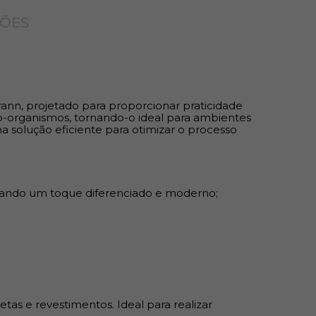
ÇÕES
ra construção de móveis, estruturas e painéis
tas e revestimentos. Ideal para realizar
.
n, projetado para proporcionar praticidade
cro-organismos, tornando-o ideal para ambientes
 solução eficiente para otimizar o processo
ireção devido à ausência de orientação de
ilidade no design; Superfície uniforme que
 em madeiras naturais, como rachaduras e
onando um toque diferenciado e moderno;
istência, garantindo excelente relação custo-
sso de montagem, reduzindo o tempo de
as e revestimentos. Ideal para realizar