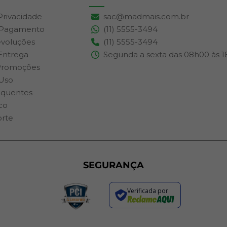
 Privacidade
sac@madmais.com.br
 Pagamento
(11) 5555-3494
evoluções
(11) 5555-3494
 Entrega
Segunda a sexta das 08h00 às 
Promoções
Uso
equentes
co
orte
SEGURANÇA
Verificada por