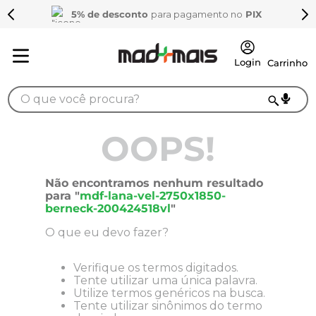
5% de desconto
para pagamento no
PIX
O que você procura?
TERMOS MAIS BUSCADOS
OOPS!
1
º
sarrafo
2
º
compensados
Não encontramos nenhum resultado
para "
mdf-lana-vel-2750x1850-
3
º
compensado naval
berneck-200424518vl
"
4
º
mdf 15mm
O que eu devo fazer?
5
º
napa
Verifique os termos digitados.
6
º
puxador
Tente utilizar uma única palavra.
Utilize termos genéricos na busca.
7
º
mdf a4
Tente utilizar sinônimos do termo