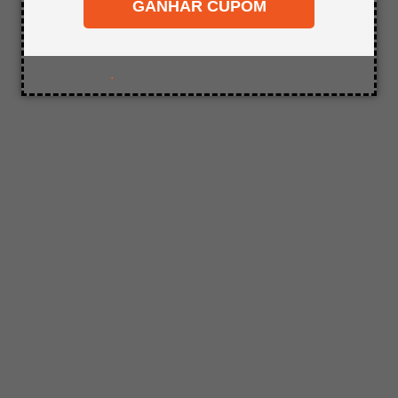
desejado.
GANHAR CUPOM
8
º
mdf a4
9
º
pinus
10
º
mdf cru
.