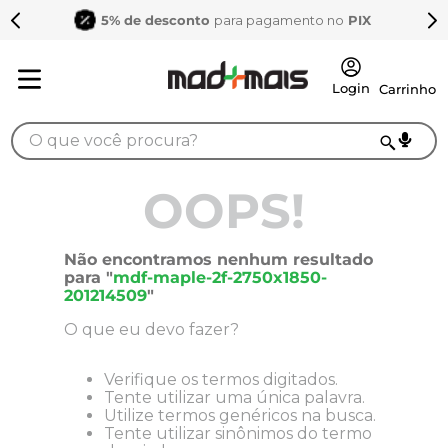
5% de desconto
para pagamento no
PIX
O que você procura?
TERMOS MAIS BUSCADOS
OOPS!
1
º
sarrafo
2
º
compensados
Não encontramos nenhum resultado
para "
mdf-maple-2f-2750x1850-
3
º
compensado naval
201214509
"
4
º
bagum
O que eu devo fazer?
5
º
mdf 15mm
Verifique os termos digitados.
6
º
puxador
Tente utilizar uma única palavra.
Utilize termos genéricos na busca.
7
º
napa
Tente utilizar sinônimos do termo