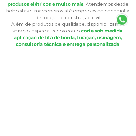
produtos elétricos e muito mais
. Atendemos desde
hobbistas e marceneiros até empresas de cenografia,
decoração e construção civil.
Além de produtos de qualidade, disponibilizamos
serviços especializados como
corte sob medida,
aplicação de fita de borda, furação, usinagem,
consultoria técnica e entrega personalizada
,
oferecendo praticidade e soluções completas para cada
etapa do seu projeto. Nossa infraestrutura de mais de
12.364 m² e frota própria garante eficiência nas entregas
e pronta entrega para a maioria dos produtos.
A Bagu Mais agora é Mad Mais! Todos os produtos de
revestimento, como Bagum napas, carpetes, forros e
pisos, estão disponíveis aqui, garantindo a mesma
qualidade e variedade para seus projetos.
Com lojas físicas, televendas, e-commerce e presença
em marketplaces, a Mad Mais proporciona uma
experiência de compra acessível e conveniente. Seja
para criar móveis sob medida, realizar reformas, projetos
decorativos ou solucionar demandas de elétrica e