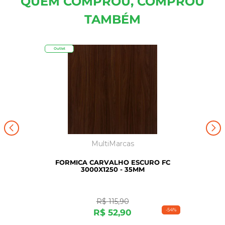
QUEM COMPROU, COMPROU
TAMBÉM
Outlet
MultiMarcas
FORMICA CARVALHO ESCURO FC
3000X1250 - 35MM
R$
115
,
90
-
54%
R$
52
,
90