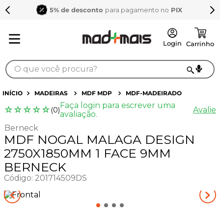
5% de desconto
para pagamento no
PIX
O que você procura?
TERMOS MAIS BUSCADOS
MADEIRAS
MDF MDP
MDF-MADEIRADO
Faça login para escrever uma
1
º
sarrafo
☆
☆
☆
☆
☆
Avalie
(
0
)
avaliação.
2
º
compensados
Berneck
MDF NOGAL MALAGA DESIGN
3
º
compensado naval
2750X1850MM 1 FACE 9MM
4
º
mdf 15mm
BERNECK
5
º
napa
Código
:
201714509DS
6
º
puxador
7
º
bagum