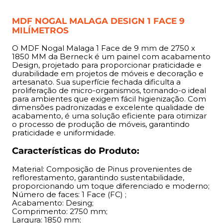
proporcionando um toque diferenciado e moderno;
Número de faces: 1 Face (FC) ;
MDF NOGAL MALAGA DESIGN 1 FACE 9
Acabamento: Desing;
MILÍMETROS
Comprimento: 2750 mm;
Largura: 1850 mm;
O MDF Nogal Malaga 1 Face de 9 mm de 2750 x
Espessuras: 9 mm;
1850 MM da Berneck é um painel com acabamento
Design, projetado para proporcionar praticidade e
durabilidade em projetos de móveis e decoração e
Indicação:
artesanato. Sua superfície fechada dificulta a
proliferação de micro-organismos, tornando-o ideal
O MDF de 9 mm é indicado para composição de móveis
para ambientes que exigem fácil higienização. Com
dimensões padronizadas e excelente qualidade de
como fundos de armários, estruturas e painéis como
acabamento, é uma solução eficiente para otimizar
estantes, armários, gavetas e revestimentos. Ideal para
o processo de produção de móveis, garantindo
realizar artesanato.
praticidade e uniformidade.
Características do Produto:
Benefícios:
Material: Composição de Pinus provenientes de
Permite cortes em qualquer direção devido à ausência
reflorestamento, garantindo sustentabilidade,
de orientação de fibras, proporcionando flexibilidade no
proporcionando um toque diferenciado e moderno;
Número de faces: 1 Face (FC) ;
design; Superfície uniforme que elimina imperfeições
Acabamento: Desing;
comuns em madeiras naturais, como rachaduras e furos;
Comprimento: 2750 mm;
Alta durabilidade e resistência, garantindo excelente
Largura: 1850 mm;