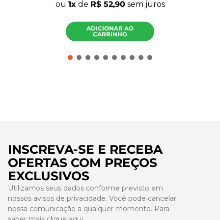
ou
1
de
R$
52
,
90
sem juros
ADICIONAR AO
CARRINHO
INSCREVA-SE E RECEBA
OFERTAS COM PREÇOS
EXCLUSIVOS
Utilizamos seus dados conforme previsto em
nossos avisos de privacidade. Você pode cancelar
nossa comunicação a qualquer momento. Para
saber mais
clique aqui
.