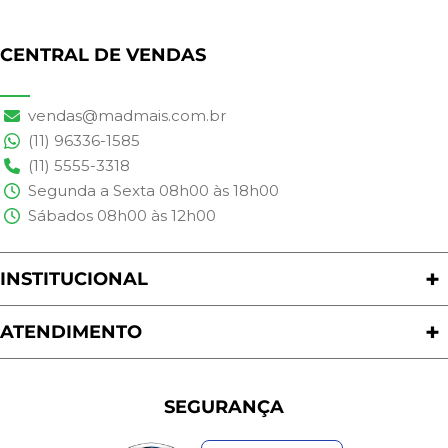
CENTRAL DE VENDAS
vendas@madmais.com.br
(11) 96336-1585
(11) 5555-3318
Segunda a Sexta 08h00 às 18h00
Sábados 08h00 às 12h00
INSTITUCIONAL
Quem Somos
Nossas Lojas
ATENDIMENTO
Trabalhe Conosco
Política de Privacidade
Programa de Cashback
Formas de Pagamento
Sustentabilidade
Trocas e Devoluções
SEGURANÇA
Política de Entrega