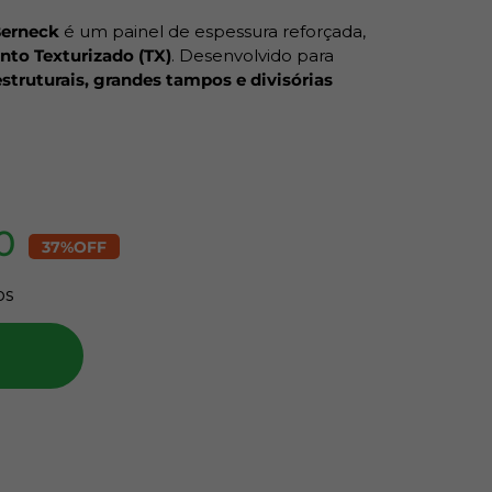
erneck
é um painel de espessura reforçada,
to Texturizado (TX)
. Desenvolvido para
struturais, grandes tampos e divisórias
a neutra com alta performance técnica.
cil de integrar em projetos de design variados,
ofisticado sem exageros. A composição com
stamento
garante sustentabilidade, boa
cia ao empenamento.
0
37%
OFF
uto:
os
florestado)
TX) – elegante e funcional
imento decorativo
850 mm