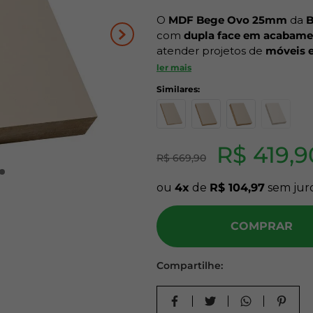
10
º
tapa furo
O
MDF Bege Ovo 25mm
da
B
com
dupla face em acabamen
atender projetos de
móveis e
resistentes
, combina estétic
ler mais
Sua coloração bege claro é fá
e sua textura dá um toque s
madeira de Pinus de reflore
trabalhabilidade e resistên
R$
419
,
9
R$
669
,
90
Características do Prod
ou
4
de
R$
104
,
97
sem jur
Material:
MDF de Pinus (re
Acabamento:
Texturizado (
COMPRAR
Faces:
2 lados com revest
Dimensões:
2750 mm x 1
Espessura:
25 mm
Compartilhe:
Indicação de Uso: