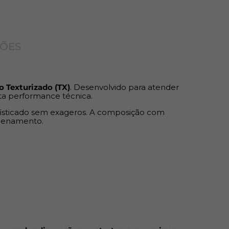
tráfego, bases de mesas, tampos espessos,
éis de grandes dimensões
e
estruturas que
ÇÕES
e suporte para cargas elevadas
os
– ideal para áreas de uso intenso
 Texturizado (TX)
. Desenvolvido para atender
 aparência moderna e versátil
ta performance técnica.
 e usinagens precisas
sofisticado sem exageros. A composição com
mpenamento.