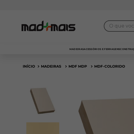
Frota própria
para entrega
SP Capital
O que você 
MADEIRAS
ACESSÓRIOS E FERRAGENS
CONSTRUÇ
MADEIRAS
MDF MDP
MDF-COLORIDO