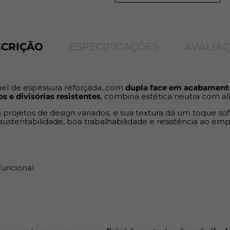
Perfeito para
móveis de alto 
divisórias estruturais, pain
exigem rigidez e segurança
.
SCRIÇÃO
ESPECIFICAÇÕES
AVALIA
Benefícios:
Espessura extra
– excelent
Alta resistência a impact
el de espessura reforçada, com
dupla face em acabamento
Acabamento texturizado
–
s e divisórias resistentes
, combina estética neutra com al
Aplicação versátil
– cortes
em projetos de design variados, e sua textura dá um toque 
sustentabilidade, boa trabalhabilidade e resistência ao e
funcional