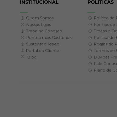
INSTITUCIONAL
POLITICAS
Quem Somos
Política de
Nossas Lojas
Formas de
Trabalhe Conosco
Trocas e D
Pontua mais Cashback
Política de
Sustentabilidade
Regras de 
Portal do Cliente
Termos de 
Blog
Dúvidas Fr
Fale Conos
Plano de C