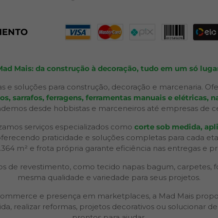
MENTO
Mad Mais: da construção à decoração, tudo em um só lugar
s e soluções para construção, decoração e marcenaria. Ofe
 sarrafos, ferragens, ferramentas manuais e elétricas, na
ndemos desde hobbistas e marceneiros até empresas de ceno
izamos serviços especializados como
corte sob medida, apli
 oferecendo praticidade e soluções completas para cada et
2.364 m² e frota própria garante eficiência nas entregas e p
 de revestimento, como tecido napas bagum, carpetes, forr
mesma qualidade e variedade para seus projetos.
 e-commerce e presença em marketplaces, a Mad Mais propo
ida, realizar reformas, projetos decorativos ou solucionar
prontos para ajudar.