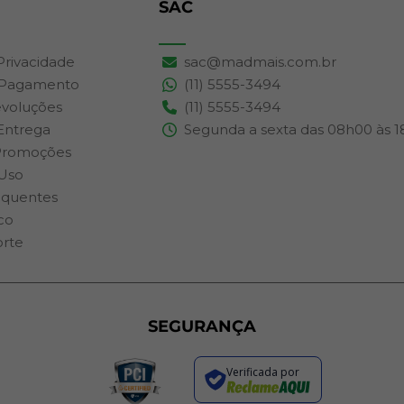
SAC
 Privacidade
sac@madmais.com.br
 Pagamento
(11) 5555-3494
evoluções
(11) 5555-3494
 Entrega
Segunda a sexta das 08h00 às 
Promoções
Uso
equentes
co
orte
SEGURANÇA
Verificada por