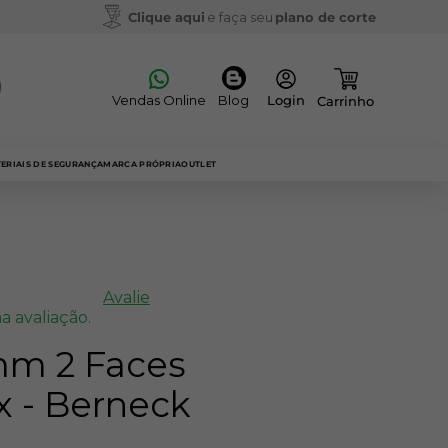
Clique aqui
e faça seu
plano de corte
Vendas Online
Blog
ERIAIS DE SEGURANÇA
MARCA PRÓPRIA
OUTLET
Avalie
a avaliação.
mm 2 Faces
x - Berneck