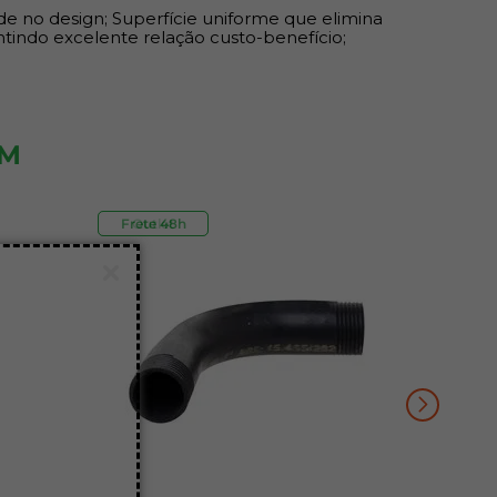
de no design; Superfície uniforme que elimina
ntindo excelente relação custo-benefício;
ÉM
Frete 48h
Outlet