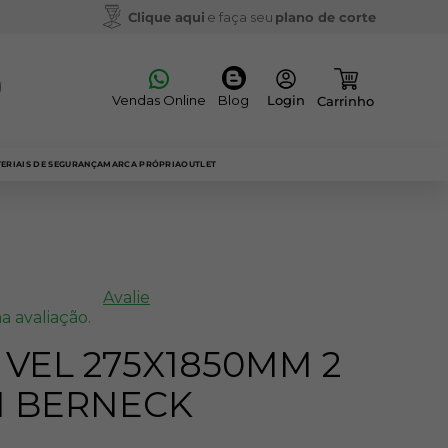
Clique aqui
e faça seu
plano de corte
Vendas Online
Blog
ERIAIS DE SEGURANÇA
MARCA PRÓPRIA
OUTLET
Avalie
a avaliação.
VEL 275X1850MM 2
M BERNECK