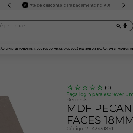
7% de desconto
para pagamento no
PIX
procura?
TERMOS MAIS BUSCADOS
1
º
sarrafo
ÃO CIVIL
FERRAMENTAS
PRODUTOS QUIMICOS
FAÇA VOCÊ MESMO
ILUMINAÇÃO
REVESTIMENTO
MAT
2
º
compensados
3
º
compensado naval
4
º
bagum
☆
☆
☆
☆
☆
(
0
)
5
º
mdf 15mm
Faça login para escrever um
Berneck
6
º
puxador
MDF PECAN 
7
º
napa
FACES 18M
8
º
mdf a4
Código
:
211424518VL
9
º
pinus