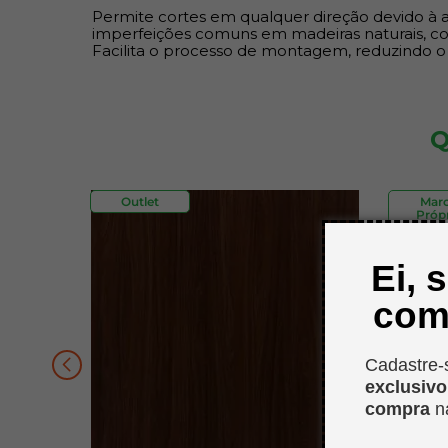
Permite cortes em qualquer direção devido à au
imperfeições comuns em madeiras naturais, como
Facilita o processo de montagem, reduzindo o
Q
Outlet
Mar
Própr
Ei, 
com
Cadastre-
exclusiv
compra
n