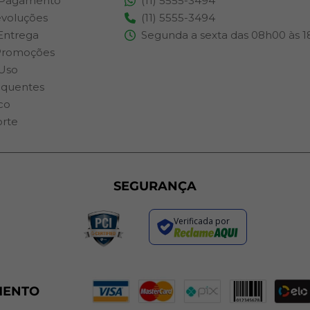
 Pagamento
(11) 5555-3494
evoluções
(11) 5555-3494
 Entrega
Segunda a sexta das 08h00 às 
Promoções
Uso
equentes
co
orte
SEGURANÇA
Verificada por
MENTO