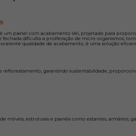
Indicação:
O MDF de 18 mm é indicado p
OS
painéis como estantes, armári
um painel com acabamento Vel, projetado para proporcion
Benefícios:
 fechada dificulta a proliferação de micro-organismos, tor
xcelente qualidade de acabamento, é uma solução eficien
Permite cortes em qualquer d
fibras, proporcionando flexib
elimina imperfeições comuns
furos; Alta durabilidade e res
e reflorestamento, garantindo sustentabilidade, proporci
benefício; Facilita o proce
execução dos projetos.
 móveis, estruturas e painéis como estantes, armários, ga