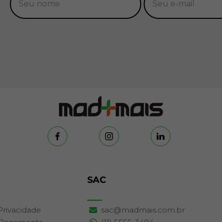
SAC
 Privacidade
sac@madmais.com.br