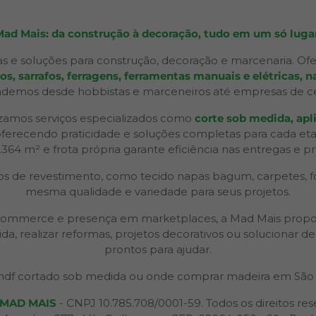
Mad Mais: da construção à decoração, tudo em um só lugar
s e soluções para construção, decoração e marcenaria. Ofe
 sarrafos, ferragens, ferramentas manuais e elétricas, na
ndemos desde hobbistas e marceneiros até empresas de ceno
izamos serviços especializados como
corte sob medida, apli
 oferecendo praticidade e soluções completas para cada et
2.364 m² e frota própria garante eficiência nas entregas e p
 de revestimento, como tecido napas bagum, carpetes, forr
mesma qualidade e variedade para seus projetos.
 e-commerce e presença em marketplaces, a Mad Mais propo
ida, realizar reformas, projetos decorativos ou solucionar
prontos para ajudar.
df cortado sob medida ou onde comprar madeira em São 
MAD MAIS
- CNPJ 10.785.708/0001-59. Todos os direitos res