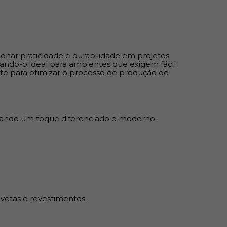
ara composição de móveis, estruturas e
os, gavetas e revestimentos.
ar praticidade e durabilidade em projetos
nando-o ideal para ambientes que exigem fácil
te para otimizar o processo de produção de
ireção devido à ausência de orientação de
ilidade no design; Superfície uniforme que
 em madeiras naturais, como rachaduras e
istência, garantindo excelente relação custo-
onando um toque diferenciado e moderno.
sso de montagem, reduzindo o tempo de
vetas e revestimentos.