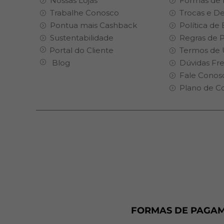
Nossas Lojas
Formas de
Trabalhe Conosco
Trocas e D
Pontua mais Cashback
Política de
Sustentabilidade
Regras de 
Portal do Cliente
Termos de 
Blog
Dúvidas Fr
Fale Conos
Plano de C
FORMAS DE PAGA