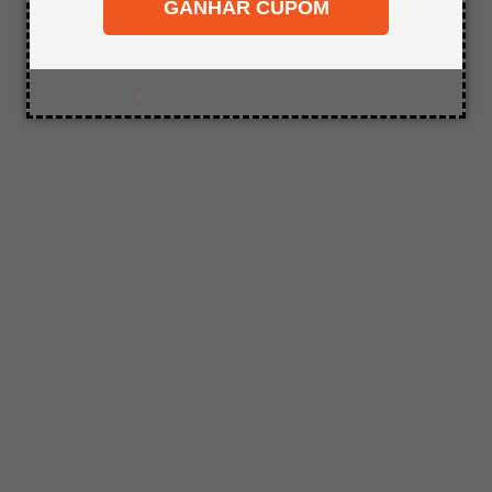
desejado.
GANHAR CUPOM
8
º
mdf a4
9
º
pinus
10
º
tapa furo
.