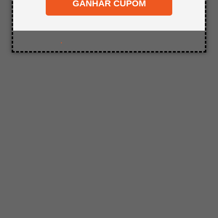
GANHAR CUPOM
8
º
mdf a4
9
º
pinus
10
º
carpete
.