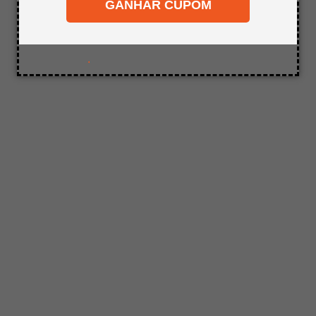
GANHAR CUPOM
8
º
mdf a4
9
º
pinus
10
º
tapa furo
.