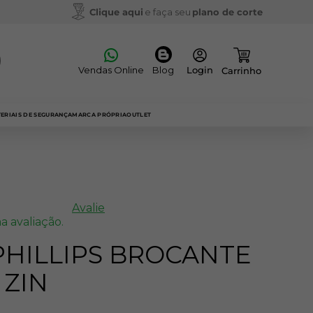
Clique aqui
e faça seu
plano de corte
Vendas Online
Blog
ERIAIS DE SEGURANÇA
MARCA PRÓPRIA
OUTLET
Avalie
a avaliação.
PHILLIPS BROCANTE
 ZIN