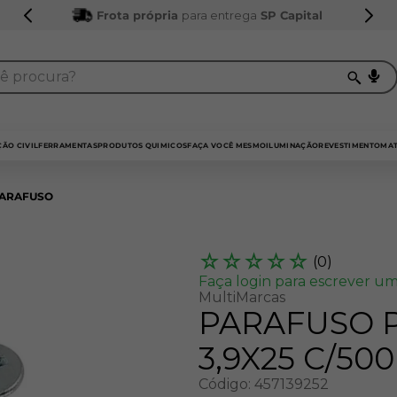
Frota própria
para entrega
SP Capital
procura?
TERMOS MAIS BUSCADOS
1
º
sarrafo
ÃO CIVIL
FERRAMENTAS
PRODUTOS QUIMICOS
FAÇA VOCÊ MESMO
ILUMINAÇÃO
REVESTIMENTO
MAT
2
º
compensados
ARAFUSO
3
º
compensado naval
4
º
bagum
☆
☆
☆
☆
☆
(
0
)
5
º
mdf 15mm
Faça login para escrever um
MultiMarcas
6
º
puxador
PARAFUSO 
7
º
napa
3,9X25 C/500
8
º
mdf a4
Código
:
457139252
9
º
pinus