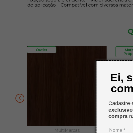
de aplicação – Compatível com diversos materi
Q
Outlet
Mar
Própr
Ei, 
com
Cadastre-
exclusiv
compra
n
MultiMarcas