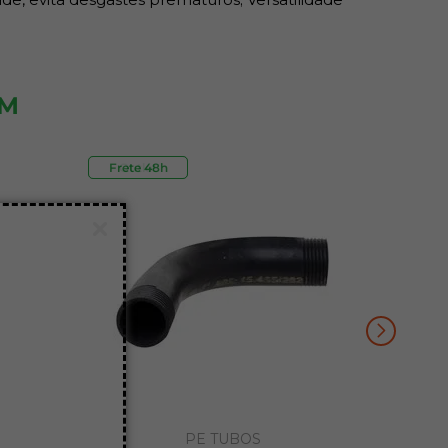
ÉM
Frete 48h
Outlet
PE TUBOS