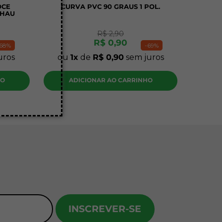
OCE
CURVA PVC 90 GRAUS 1 POL.
EHAU
R$
2
,
90
R$
0
,
90
68%
-
69%
uros
ou
1
de
R$
0
,
90
sem juros
HO
ADICIONAR AO CARRINHO
INSCREVER-SE