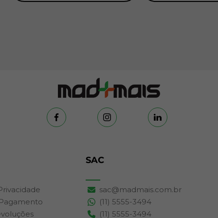
SAC
 Privacidade
sac@madmais.com.br
 Pagamento
(11) 5555-3494
evoluções
(11) 5555-3494