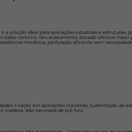
industriais, Sustentação de es
também usado em superfícies
furo.
Benefícios:
a solução ideal para aplicações industriais e estruturais, g
aço baixo carbono. Seu acabamento zincado oferece maior
Fixação segura e eficiente – M
resistência mecânica, perfuração eficiente sem necessidade
Fabricado em aço de qualidad
de aplicação – Compatível co
ades. Fixação em aplicações industriais, Sustentação de es
e madeira. Não necessita de pré furo.
resistência; Alta durabilidade – Fabricado em aço de qualid