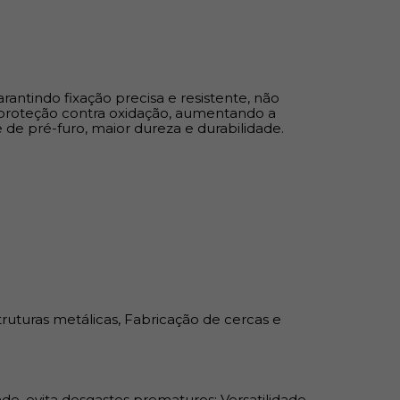
truturas metálicas, Fabricação de cercas e telas,
 metálicas e madeira. Não necessita de pré
arantindo fixação precisa e resistente, não
 proteção contra oxidação, aumentando a
aior aderência e resistência; Alta durabilidade –
 de pré-furo, maior dureza e durabilidade.
e, evita desgastes prematuros; Versatilidade
m diversos materiais;
truturas metálicas, Fabricação de cercas e
ade, evita desgastes prematuros; Versatilidade