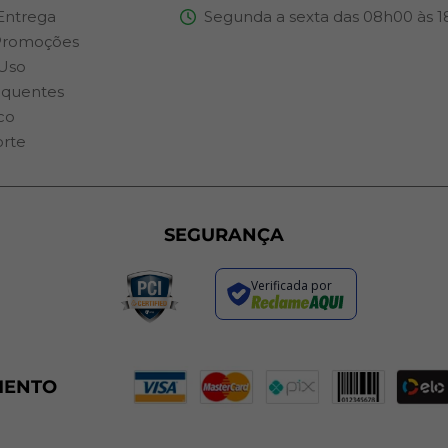
 Entrega
Segunda a sexta das 08h00 às 
Promoções
Uso
equentes
co
orte
SEGURANÇA
Verificada por
MENTO