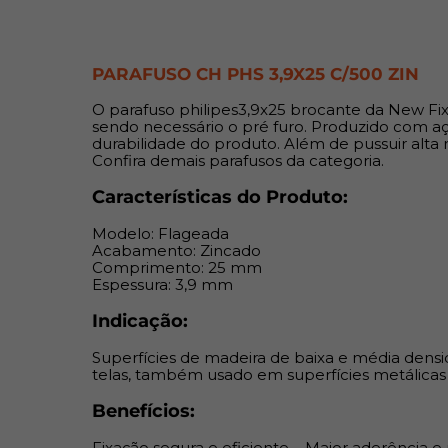
PARAFUSO CH PHS 3,9X25 C/500 ZIN
O parafuso philipes3,9x25 brocante da New Fix é 
sendo necessário o pré furo. Produzido com 
durabilidade do produto. Além de pussuir alta 
Confira demais parafusos da categoria.
Características do Produto:
Modelo: Flageada
Acabamento: Zincado
Comprimento: 25 mm
Espessura: 3,9 mm
Indicação:
Superfícies de madeira de baixa e média densid
telas, também usado em superfícies metálicas 
Benefícios:
Fixação segura e eficiente – Maior aderência e 