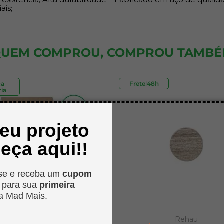
ais;
UEM COMPROU, COMPROU TAMB
ca
Frete 48h
Outlet
ia
seu projeto
eça aqui!!
se e receba um
cupom
o
para sua
primeira
a Mad Mais.
MadMais
Rehau
.