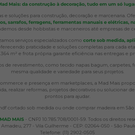
Mad Mais: da construção à decoração, tudo em um só lugar
s e soluções para construção, decoração e marcenaria. Ofe
 sarrafos, ferragens, ferramentas manuais e elétricas, na
ndemos desde hobbistas e marceneiros até empresas de ceno
izamos serviços especializados como
corte sob medida, apli
 oferecendo praticidade e soluções completas para cada et
2.364 m² e frota própria garante eficiência nas entregas e p
 de revestimento, como tecido napas bagum, carpetes, forr
mesma qualidade e variedade para seus projetos.
 e-commerce e presença em marketplaces, a Mad Mais propo
ida, realizar reformas, projetos decorativos ou solucionar
prontos para ajudar.
df cortado sob medida ou onde comprar madeira em São 
MAD MAIS
- CNPJ 10.785.708/0001-59. Todos os direitos res
 Amadeu, 277 - Vila Guilherme - CEP: 02064-050 - São Paul
Telefone: (11) 2902-0505