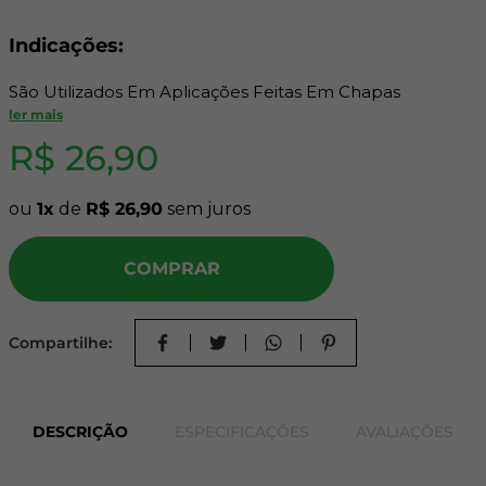
Indicações:
São Utilizados Em Aplicações Feitas Em Chapas
Metálicas, Buscando A Redução De Operações De Pré-
ler mais
Furo, Pelo Fato De Possuírem Ponta Broca E Com Isso,
R$
26
,
90
A Capacidade De Executar A Fixação Em Uma Única
Operação.
ou
1
de
R$
26
,
90
sem juros
COMPRAR
Compartilhe:
DESCRIÇÃO
ESPECIFICAÇÕES
AVALIAÇÕES