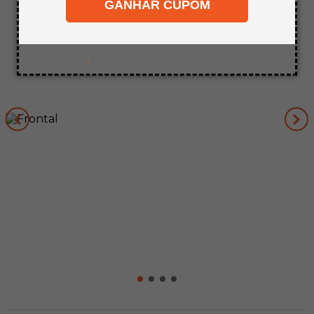
GANHAR CUPOM
8
º
bagum
9
º
pinus
10
º
carpete
.