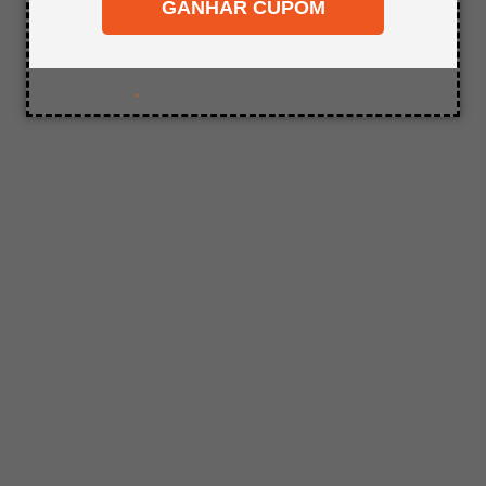
Tente utilizar sinônimos do termo
GANHAR CUPOM
8
º
mdf a4
desejado.
9
º
pinus
10
º
carpete
.