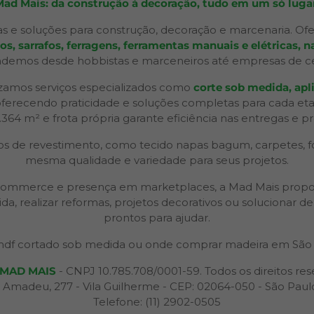
Mad Mais: da construção à decoração, tudo em um só lugar
s e soluções para construção, decoração e marcenaria. Ofe
 sarrafos, ferragens, ferramentas manuais e elétricas, na
ndemos desde hobbistas e marceneiros até empresas de ceno
izamos serviços especializados como
corte sob medida, apli
 oferecendo praticidade e soluções completas para cada et
2.364 m² e frota própria garante eficiência nas entregas e p
 de revestimento, como tecido napas bagum, carpetes, forr
mesma qualidade e variedade para seus projetos.
 e-commerce e presença em marketplaces, a Mad Mais propo
ida, realizar reformas, projetos decorativos ou solucionar
prontos para ajudar.
df cortado sob medida ou onde comprar madeira em São 
MAD MAIS
- CNPJ 10.785.708/0001-59. Todos os direitos res
 Amadeu, 277 - Vila Guilherme - CEP: 02064-050 - São Paul
Telefone: (11) 2902-0505