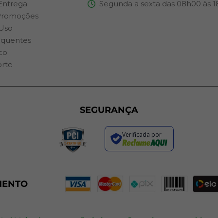
 Entrega
Segunda a sexta das 08h00 às 
Promoções
Uso
equentes
co
orte
SEGURANÇA
Verificada por
MENTO