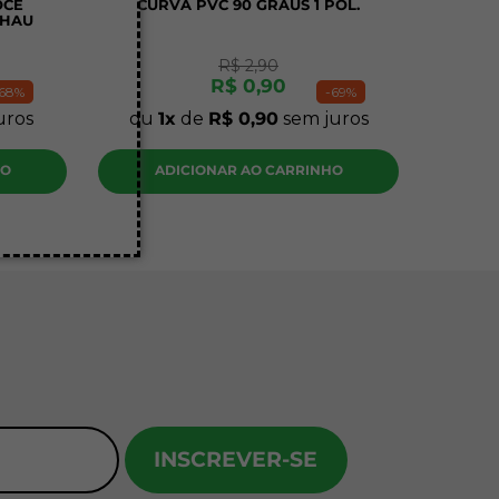
OCE
CURVA PVC 90 GRAUS 1 POL.
EHAU
R$
2
,
90
R$
0
,
90
68%
-
69%
uros
ou
1
de
R$
0
,
90
sem juros
HO
ADICIONAR AO CARRINHO
INSCREVER-SE