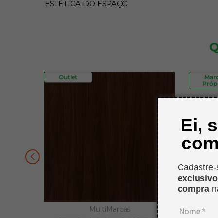
ESTÉTICA DO ESPAÇO
Q
Outlet
Mar
Própr
Ei, 
com
Cadastre-
exclusiv
compra
n
MultiMarcas