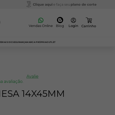
Clique aqui
e faça seu
plano de corte
Vendas Online
Blog
ERIAIS DE SEGURANÇA
MARCA PRÓPRIA
OUTLET
Avalie
a avaliação.
MESA 14X45MM