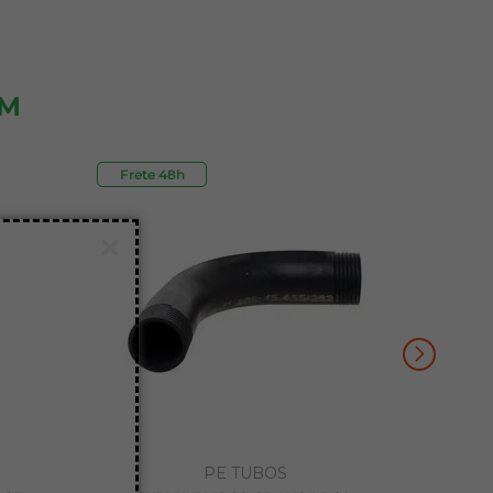
ÉM
Frete 48h
Outlet
PE TUBOS