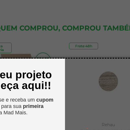
UEM COMPROU, COMPROU TAMB
ca
Frete 48h
Outlet
ia
seu projeto
eça aqui!!
se e receba um
cupom
o
para sua
primeira
a Mad Mais.
MadMais
Rehau
.