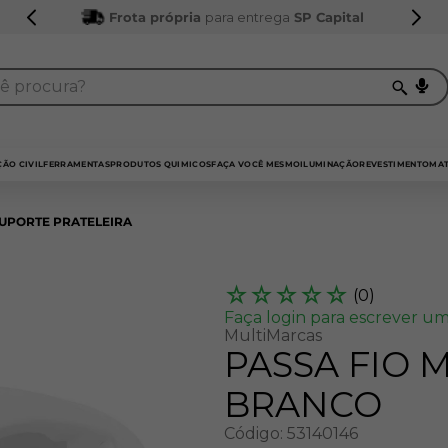
Frota própria
para entrega
SP Capital
procura?
TERMOS MAIS BUSCADOS
1
º
sarrafo
ÃO CIVIL
FERRAMENTAS
PRODUTOS QUIMICOS
FAÇA VOCÊ MESMO
ILUMINAÇÃO
REVESTIMENTO
MAT
2
º
compensados
UPORTE PRATELEIRA
3
º
compensado naval
4
º
mdf 15mm
☆
☆
☆
☆
☆
(
0
)
5
º
napa
Faça login para escrever um
MultiMarcas
6
º
puxador
PASSA FIO 
7
º
bagum
BRANCO
8
º
mdf a4
Código
:
53140146
9
º
pinus