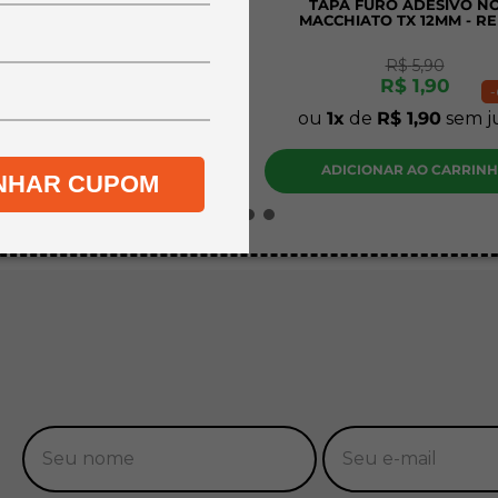
A A4 MDF CRU PINUS 3MM
TAPA FURO ADESIVO N
CM - KIT COM 20 UNIDADES
MACCHIATO TX 12MM - R
R$
45
,
90
R$
5
,
90
R$
34
,
90
R$
1
,
90
-
24%
-
de
R$
34
,
90
sem juros
ou
1
de
R$
1
,
90
sem j
DICIONAR AO CARRINHO
ADICIONAR AO CARRIN
NHAR CUPOM