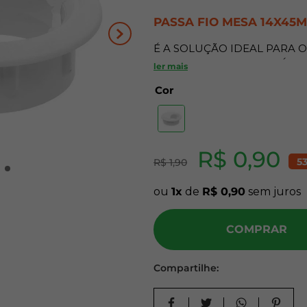
10
º
carpete
PASSA FIO MESA 14X45
É A SOLUÇÃO IDEAL PARA 
ESTANTES E OUTROS MÓVEI
ler mais
Cor
Características do Prod
ACABAMENTO BRANCO
Indicação:
R$
0
,
90
5
R$
1
,
90
ORGANIZAÇÃO DE CABOS E 
ou
1
de
R$
0
,
90
sem juros
Benefícios:
COMPRAR
SEU FORMATO COMPACTO E
BUSCA UMA MANEIRA PRÁTI
COMPROMETER A ESTÉTICA
Compartilhe: