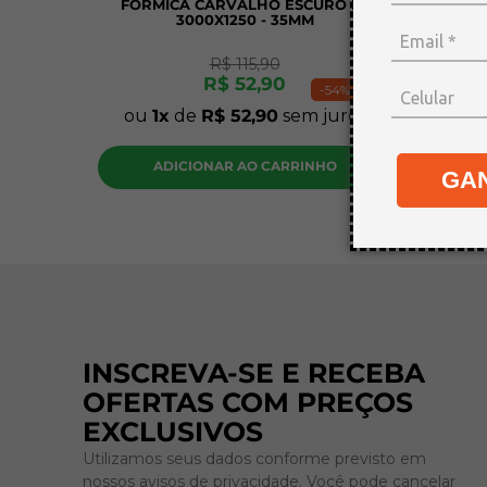
FORMICA CARVALHO ESCURO FC
PLAC
3000X1250 - 35MM
30X20
R$
115
,
90
R$
52
,
90
-
54%
ou
1
de
R$
52
,
90
sem juros
ou
1
ADICIONAR AO CARRINHO
A
GA
INSCREVA-SE E RECEBA
OFERTAS COM PREÇOS
EXCLUSIVOS
Utilizamos seus dados conforme previsto em
nossos avisos de privacidade. Você pode cancelar