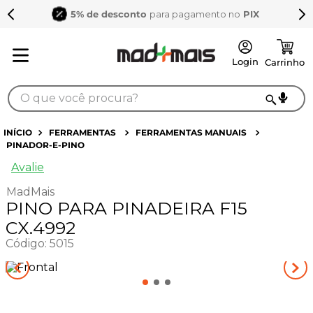
5% de desconto
para pagamento no
PIX
O que você procura?
TERMOS MAIS BUSCADOS
FERRAMENTAS
FERRAMENTAS MANUAIS
PINADOR-E-PINO
1
º
sarrafo
Avalie
2
º
compensados
MadMais
3
º
compensado naval
PINO PARA PINADEIRA F15
4
º
mdf 15mm
CX.4992
Código
:
5015
5
º
napa
6
º
puxador
7
º
bagum