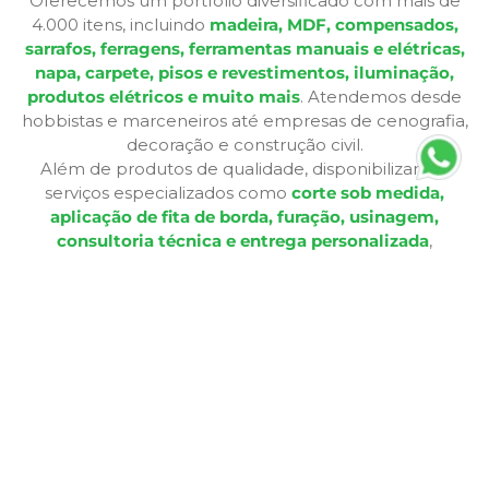
Oferecemos um portfólio diversificado com mais de
4.000 itens, incluindo
madeira, MDF, compensados,
sarrafos, ferragens, ferramentas manuais e elétricas,
napa, carpete, pisos e revestimentos, iluminação,
produtos elétricos e muito mais
. Atendemos desde
hobbistas e marceneiros até empresas de cenografia,
decoração e construção civil.
Além de produtos de qualidade, disponibilizamos
serviços especializados como
corte sob medida,
aplicação de fita de borda, furação, usinagem,
consultoria técnica e entrega personalizada
,
oferecendo praticidade e soluções completas para cada
etapa do seu projeto. Nossa infraestrutura de mais de
12.364 m² e frota própria garante eficiência nas entregas
e pronta entrega para a maioria dos produtos.
A Bagu Mais agora é Mad Mais! Todos os produtos de
revestimento, como Bagum napas, carpetes, forros e
pisos, estão disponíveis aqui, garantindo a mesma
qualidade e variedade para seus projetos.
Com lojas físicas, televendas, e-commerce e presença
em marketplaces, a Mad Mais proporciona uma