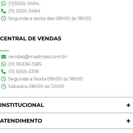
(11)5555-3494
(11) 5555-3494
Segunda a sexta das 08h00 às 18h00
CENTRAL DE VENDAS
vendas@madmais.com.br
(11) 96336-1585
(11) 5555-3318
Segunda a Sexta 08h00 às 18h00
Sábados 08h00 às 12h00
INSTITUCIONAL
Quem Somos
Nossas Lojas
ATENDIMENTO
Trabalhe Conosco
Política de Privacidade