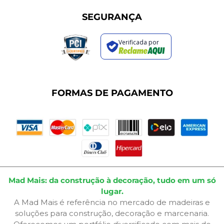
Programa de Cashback
Formas de Pagamento
Sustentabilidade
Trocas e Devoluções
SEGURANÇA
Política de Entrega
Regras de Promoções
Verificada por
Termos de Uso
Dúvidas Frequentes
Fale Conosco
Plano de Corte
FORMAS DE PAGAMENTO
Portal do Cliente
Mad Mais: da construção à decoração, tudo em um só
lugar.
A Mad Mais é referência no mercado de madeiras e
soluções para construção, decoração e marcenaria.