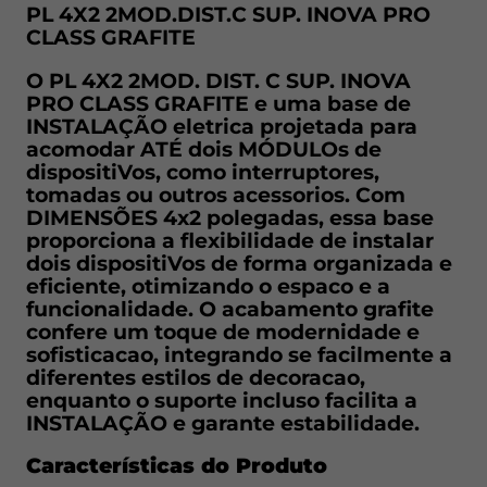
PL 4X2 2MOD.DIST.C SUP. INOVA PRO
Características do Produto
CLASS GRAFITE
O PL 4X2 2MOD. DIST. C SUP. INOVA
PESO 29,56g
PRO CLASS GRAFITE e uma base de
INSTALAÇÃO eletrica projetada para
DIMENSÕES 5x80x121mm
acomodar ATÉ dois MÓDULOs de
dispositiVos, como interruptores,
Indicacao
tomadas ou outros acessorios. Com
DIMENSÕES 4x2 polegadas, essa base
Este modelo e indicado para ambientes
proporciona a flexibilidade de instalar
residenciais, comerciais e corporatiVos que
dois dispositiVos de forma organizada e
eficiente, otimizando o espaco e a
exigem a INSTALAÇÃO de ATÉ dois
funcionalidade. O acabamento grafite
dispositiVos ELÉTRICOS em um único ponto.
confere um toque de modernidade e
Ideal para salas, escritorios, cozinhas e
sofisticacao, integrando se facilmente a
outros ESPAÇOS onde a praticidade e a
diferentes estilos de decoracao,
enquanto o suporte incluso facilita a
organizacao do sistema ELÉTRICO sejam
INSTALAÇÃO e garante estabilidade.
fundamentais. Oferece uma SOLUÇÃO
eficiente para o controle de ILUMINAÇÃO,
Características do Produto