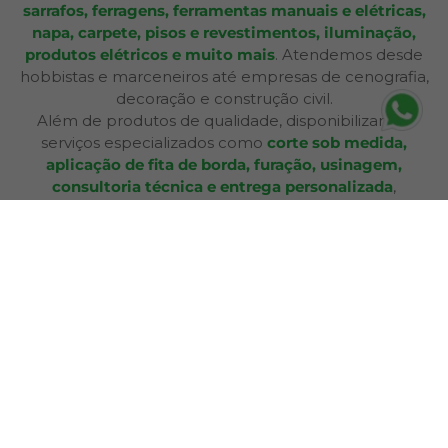
sarrafos, ferragens, ferramentas manuais e elétricas,
napa, carpete, pisos e revestimentos, iluminação,
produtos elétricos e muito mais
. Atendemos desde
hobbistas e marceneiros até empresas de cenografia,
decoração e construção civil.
Além de produtos de qualidade, disponibilizamos
serviços especializados como
corte sob medida,
aplicação de fita de borda, furação, usinagem,
consultoria técnica e entrega personalizada
,
oferecendo praticidade e soluções completas para cada
etapa do seu projeto. Nossa infraestrutura de mais de
12.364 m² e frota própria garante eficiência nas entregas
e pronta entrega para a maioria dos produtos.
A Bagu Mais agora é Mad Mais! Todos os produtos de
revestimento, como Bagum napas, carpetes, forros e
pisos, estão disponíveis aqui, garantindo a mesma
qualidade e variedade para seus projetos.
Com lojas físicas, televendas, e-commerce e presença
em marketplaces, a Mad Mais proporciona uma
experiência de compra acessível e conveniente. Seja