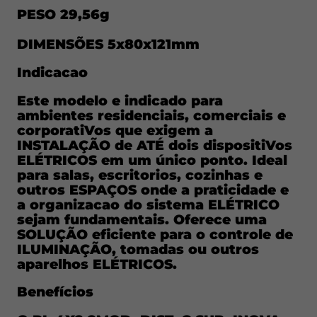
tomadas ou outros aparelhos ELÉTRICOS.
PESO 29,56g
Benefícios
DIMENSÕES 5x80x121mm
O PL 4X2 2MOD. DIST. C SUP. INOVA PRO
Indicacao
CLASS GRAFITE proporciona uma
INSTALAÇÃO pratica e organizada,
Este modelo e indicado para
ambientes residenciais, comerciais e
permitindo a acomodacao de ATÉ dois
corporatiVos que exigem a
MÓDULOs em um único ponto. Seu design
INSTALAÇÃO de ATÉ dois dispositiVos
moderno e acabamento grafite oferecem
ELÉTRICOS em um único ponto. Ideal
uma ESTÉTICA sofisticada, ideal para
para salas, escritorios, cozinhas e
outros ESPAÇOS onde a praticidade e
ambientes contemporaneos. O suporte
a organizacao do sistema ELÉTRICO
incluído facilita a INSTALAÇÃO e garante
sejam fundamentais. Oferece uma
uma FIXAÇÃO segura dos dispositiVos,
SOLUÇÃO eficiente para o controle de
enquanto o mATÉrial de alta qualidade
ILUMINAÇÃO, tomadas ou outros
aparelhos ELÉTRICOS.
proporciona durabilidade e RESISTÊNCIA.
Esta base e uma excelente escolha para
Benefícios
quem busca funcionalidade, elegancia e