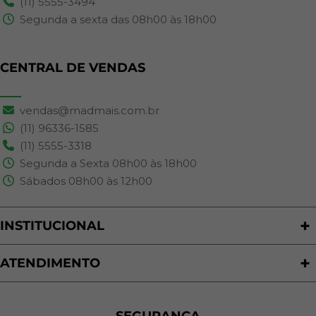
(11) 5555-3494
Segunda a sexta das 08h00 às 18h00
CENTRAL DE VENDAS
vendas@madmais.com.br
(11) 96336-1585
(11) 5555-3318
Segunda a Sexta 08h00 às 18h00
Sábados 08h00 às 12h00
INSTITUCIONAL
Quem Somos
Nossas Lojas
ATENDIMENTO
Trabalhe Conosco
Política de Privacidade
Programa de Cashback
Formas de Pagamento
Sustentabilidade
Trocas e Devoluções
SEGURANÇA