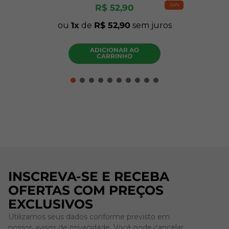
-
54%
R$
52
,
90
ou
1
de
R$
52
,
90
sem juros
ADICIONAR AO
CARRINHO
INSCREVA-SE E RECEBA
OFERTAS COM PREÇOS
EXCLUSIVOS
Utilizamos seus dados conforme previsto em
nossos avisos de privacidade. Você pode cancelar