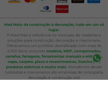
Mad Mais: da construção à decoração, tudo em um só
lugar.
A Mad Mais é referência no mercado de madeiras e
soluções para construção, decoração e marcenaria.
Oferecemos um portfólio diversificado com mais de
4.000 itens, incluindo
madeira, MDF, compensados,
sarrafos, ferragens, ferramentas manuais e elétricas,
napa, carpete, pisos e revestimentos, iluminação,
produtos elétricos e muito mais
. Atendemos desde
hobbistas e marceneiros até empresas de cenografia,
decoração e construção civil.
Além de produtos de qualidade, disponibilizamos
serviços especializados como
corte sob medida,
aplicação de fita de borda, furação, usinagem,
consultoria técnica e entrega personalizada
,
oferecendo praticidade e soluções completas para cada