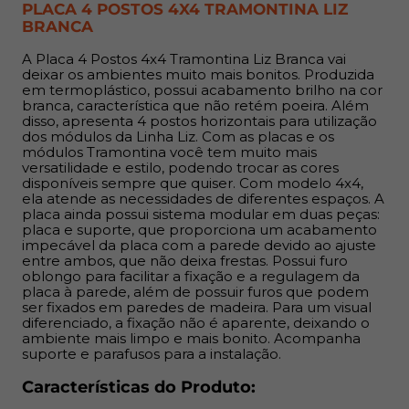
PLACA 4 POSTOS 4X4 TRAMONTINA LIZ
ambiente mais limpo e mais bonito. Acompanha
BRANCA
suporte e parafusos para a instalação.
A Placa 4 Postos 4x4 Tramontina Liz Branca vai
Características do Produto:
deixar os ambientes muito mais bonitos. Produzida
em termoplástico, possui acabamento brilho na cor
branca, característica que não retém poeira. Além
Material: Plástico
disso, apresenta 4 postos horizontais para utilização
dos módulos da Linha Liz. Com as placas e os
módulos Tramontina você tem muito mais
Acabamento: Branco
versatilidade e estilo, podendo trocar as cores
disponíveis sempre que quiser. Com modelo 4x4,
Dimensões:25X133X120MM
ela atende as necessidades de diferentes espaços. A
placa ainda possui sistema modular em duas peças:
placa e suporte, que proporciona um acabamento
Indicação:
impecável da placa com a parede devido ao ajuste
entre ambos, que não deixa frestas. Possui furo
Esta placa é indicada para quem busca um acabamento
oblongo para facilitar a fixação e a regulagem da
funcional e elegante, especialmente para projetos
placa à parede, além de possuir furos que podem
ser fixados em paredes de madeira. Para um visual
residenciais e comerciais que necessitam de mais de
diferenciado, a fixação não é aparente, deixando o
dois postos de tomada ou interruptores. Seu modelo
ambiente mais limpo e mais bonito. Acompanha
4x4 e os 4 postos horizontais são ideais para ambientes
suporte e parafusos para a instalação.
onde a organização e o estilo são essenciais, permitindo
Características do Produto:
um visual moderno e prático.