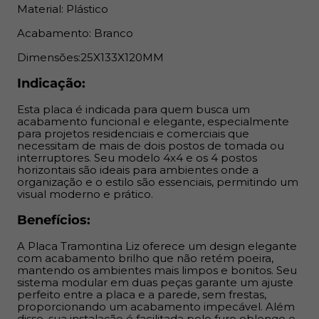
Material: Plástico
Benefícios:
Acabamento: Branco
A Placa Tramontina Liz oferece um design elegante com
Dimensões:25X133X120MM
acabamento brilho que não retém poeira, mantendo os
ambientes mais limpos e bonitos. Seu sistema modular
Indicação:
em duas peças garante um ajuste perfeito entre a placa
Esta placa é indicada para quem busca um
e a parede, sem frestas, proporcionando um
acabamento funcional e elegante, especialmente
acabamento impecável. Além disso, sua instalação é
para projetos residenciais e comerciais que
facilitada pelo furo oblongo e a possibilidade de fixação
necessitam de mais de dois postos de tomada ou
em paredes de madeira. A fixação não é aparente,
interruptores. Seu modelo 4x4 e os 4 postos
horizontais são ideais para ambientes onde a
garantindo um visual mais clean e discreto.
organização e o estilo são essenciais, permitindo um
visual moderno e prático.
Benefícios:
A Placa Tramontina Liz oferece um design elegante
com acabamento brilho que não retém poeira,
mantendo os ambientes mais limpos e bonitos. Seu
sistema modular em duas peças garante um ajuste
perfeito entre a placa e a parede, sem frestas,
proporcionando um acabamento impecável. Além
disso, sua instalação é facilitada pelo furo oblongo e