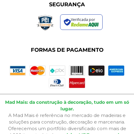
Sustentabilidade
Trocas e Devoluções
SEGURANÇA
Política de Entrega
Regras de Promoções
Verificada por
Termos de Uso
Dúvidas Frequentes
Fale Conosco
Plano de Corte
FORMAS DE PAGAMENTO
Portal do Cliente
Mad Mais: da construção à decoração, tudo em um só
lugar.
A Mad Mais é referência no mercado de madeiras e
soluções para construção, decoração e marcenaria.
Oferecemos um portfólio diversificado com mais de