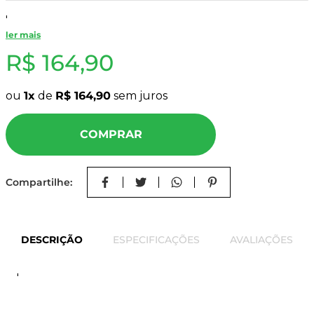
8
º
bagum
'
9
º
pinus
ler mais
R$
164
,
90
10
º
carpete
ou
1
de
R$
164
,
90
sem juros
COMPRAR
Compartilhe:
DESCRIÇÃO
ESPECIFICAÇÕES
AVALIAÇÕES
'