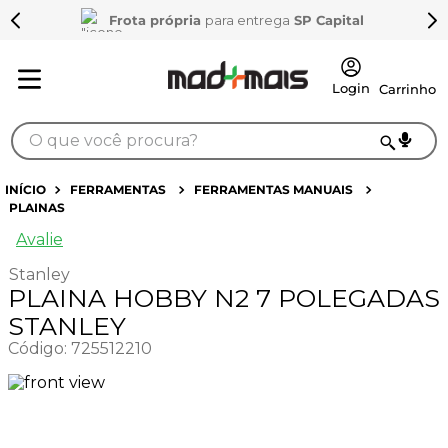
Frota própria
para entrega
SP Capital
O que você procura?
TERMOS MAIS BUSCADOS
FERRAMENTAS
FERRAMENTAS MANUAIS
PLAINAS
1
º
sarrafo
Avalie
2
º
compensados
Stanley
3
º
compensado naval
PLAINA HOBBY N2 7 POLEGADAS
4
º
mdf 15mm
STANLEY
Código
:
725512210
5
º
napa
6
º
puxador
7
º
mdf a4