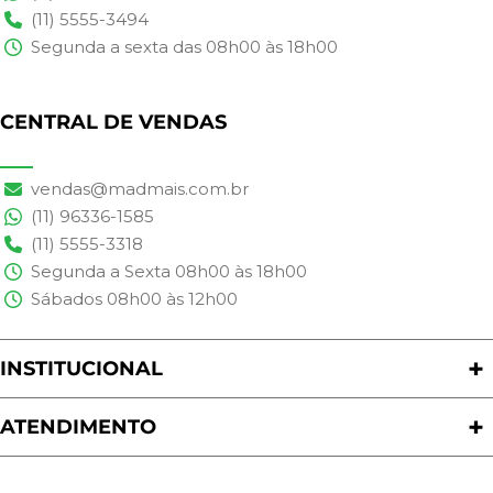
(11) 5555-3494
Segunda a sexta das 08h00 às 18h00
CENTRAL DE VENDAS
vendas@madmais.com.br
(11) 96336-1585
(11) 5555-3318
Segunda a Sexta 08h00 às 18h00
Sábados 08h00 às 12h00
INSTITUCIONAL
Quem Somos
Nossas Lojas
ATENDIMENTO
Trabalhe Conosco
Política de Privacidade
Programa de Cashback
Formas de Pagamento